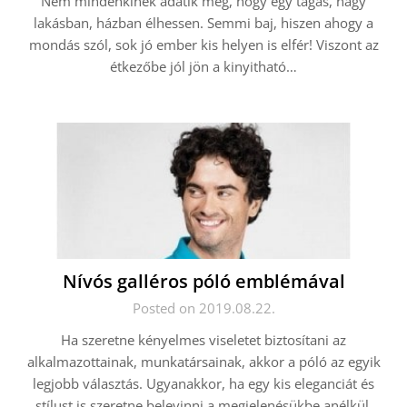
Nem mindenkinek adatik meg, hogy egy tágas, nagy
lakásban, házban élhessen. Semmi baj, hiszen ahogy a
mondás szól, sok jó ember kis helyen is elfér! Viszont az
étkezőbe jól jön a kinyitható…
Nívós galléros póló emblémával
Posted on 2019.08.22.
Ha szeretne kényelmes viseletet biztosítani az
alkalmazottainak, munkatársainak, akkor a póló az egyik
legjobb választás. Ugyanakkor, ha egy kis eleganciát és
stílust is szeretne belevinni a megjelenésükbe anélkül,