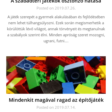
A szabadtéri játékok ösztönző hatása
Posted on 2019.07.26.
A játék szerepét a gyermek alakulásában és fejlődésében
nem lehet túlhangsúlyozni. Ezek során megismerhetik a
körülöttük lévő világot, annak törvényeit és megtanulnak
a szabályok szerint élni. Minden apróság szeret mozogni,
ugrani, futni….
Mindenkit magával ragad az építőjáték
Posted on 2019.07.14.