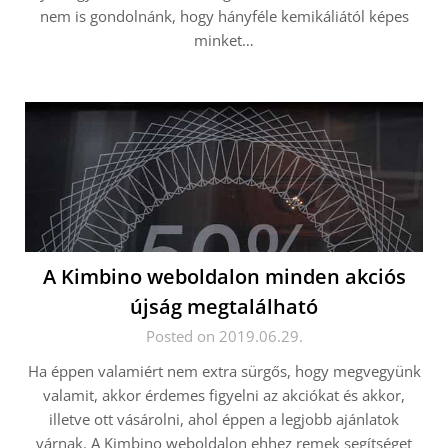
nem is gondolnánk, hogy hányféle kemikáliától képes
minket…
A Kimbino weboldalon minden akciós
újság megtalálható
Posted on 2019.06.29.
Ha éppen valamiért nem extra sürgős, hogy megvegyünk
valamit, akkor érdemes figyelni az akciókat és akkor,
illetve ott vásárolni, ahol éppen a legjobb ajánlatok
várnak. A Kimbino weboldalon ehhez remek segítséget