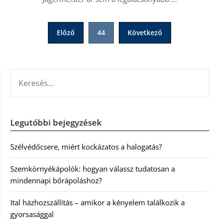
Bejegyzések
Előző
44
Következő
lapozása
KERESÉS:
Legutóbbi bejegyzések
Szélvédőcsere, miért kockázatos a halogatás?
Szemkörnyékápolók: hogyan válassz tudatosan a
mindennapi bőrápoláshoz?
Ital házhozszállítás – amikor a kényelem találkozik a
gyorsasággal