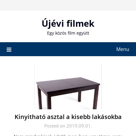
Skip
to
content
Újévi filmek
Egy közös film együtt
Menu
Kinyitható asztal a kisebb lakásokba
Posted on 2019.09.01.