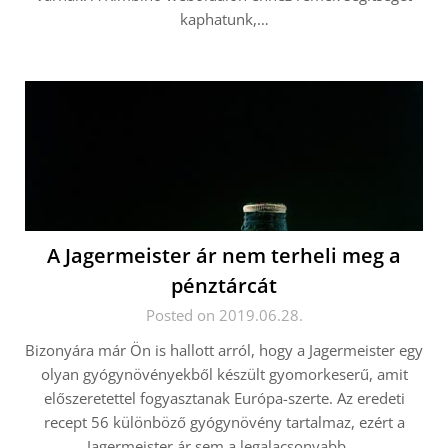
kaphatunk,…
A Jagermeister ár nem terheli meg a
pénztárcát
Posted on 2019.06.28.
Bizonyára már Ön is hallott arról, hogy a Jagermeister egy
olyan gyógynövényekből készült gyomorkeserű, amit
előszeretettel fogyasztanak Európa-szerte. Az eredeti
recept 56 különböző gyógynövény tartalmaz, ezért a
Jagermeister ár sem a legalacsonyabb….