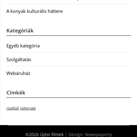
A konyak kulturális háttere
Kategóriák
Egyéb kategória
Szolgáltatás
Webáruház
Címkék
rizsfőző
vízforraló
©2026 Újévi filmek
| Design:
Newspaperly