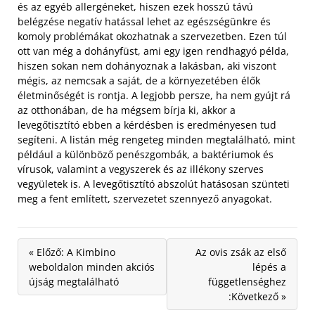
és az egyéb allergéneket, hiszen ezek hosszú távú
belégzése negatív hatással lehet az egészségünkre és
komoly problémákat okozhatnak a szervezetben.
Ezen túl
ott van még a dohányfüst, ami egy igen rendhagyó példa,
hiszen sokan nem dohányoznak a lakásban, aki viszont
mégis, az nemcsak a saját, de a környezetében élők
életminőségét is rontja. A legjobb persze, ha nem gyújt rá
az otthonában, de ha mégsem bírja ki, akkor a
levegőtisztító ebben a kérdésben is eredményesen tud
segíteni. A listán még rengeteg minden megtalálható, mint
például a különböző penészgombák, a baktériumok és
vírusok, valamint a vegyszerek és az illékony szerves
vegyületek is. A levegőtisztító abszolút hatásosan szünteti
meg a fent említett, szervezetet szennyező anyagokat.
« Előző: A Kimbino
Az ovis zsák az első
weboldalon minden akciós
lépés a
újság megtalálható
függetlenséghez
:Következő »