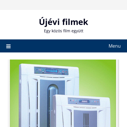
Skip
to
content
Újévi filmek
Egy közös film együtt
Menu