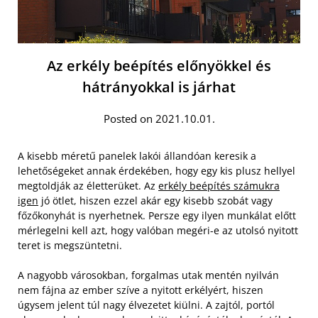
Az erkély beépítés előnyökkel és
hátrányokkal is járhat
Posted on 2021.10.01.
A kisebb méretű panelek lakói állandóan keresik a
lehetőségeket annak érdekében, hogy egy kis plusz hellyel
megtoldják az életterüket. Az
erkély beépítés számukra
igen
jó ötlet, hiszen ezzel akár egy kisebb szobát vagy
főzőkonyhát is nyerhetnek. Persze egy ilyen munkálat előtt
mérlegelni kell azt, hogy valóban megéri-e az utolsó nyitott
teret is megszüntetni.
A nagyobb városokban, forgalmas utak mentén nyilván
nem fájna az ember szíve a nyitott erkélyért, hiszen
úgysem jelent túl nagy élvezetet kiülni. A zajtól, portól