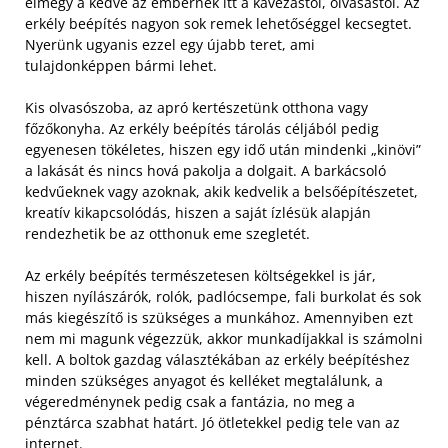
elmegy a kedve az embernek itt a kávézástól, olvasástól. Az
erkély beépítés nagyon sok remek lehetőséggel kecsegtet.
Nyerünk ugyanis ezzel egy újabb teret, ami
tulajdonképpen bármi lehet.
Kis olvasószoba, az apró kertészetünk otthona vagy
főzőkonyha. Az erkély beépítés tárolás céljából pedig
egyenesen tökéletes, hiszen egy idő után mindenki „kinövi”
a lakását és nincs hová pakolja a dolgait. A barkácsoló
kedvűeknek vagy azoknak, akik kedvelik a belsőépítészetet,
kreatív kikapcsolódás, hiszen a saját ízlésük alapján
rendezhetik be az otthonuk eme szegletét.
Az erkély beépítés természetesen költségekkel is jár,
hiszen nyílászárók, rolók, padlócsempe, fali burkolat és sok
más kiegészítő is szükséges a munkához. Amennyiben ezt
nem mi magunk végezzük, akkor munkadíjakkal is számolni
kell. A boltok gazdag választékában az erkély beépítéshez
minden szükséges anyagot és kelléket megtalálunk, a
végeredménynek pedig csak a fantázia, no meg a
pénztárca szabhat határt. Jó ötletekkel pedig tele van az
internet.