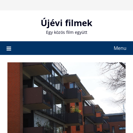
Skip
to
content
Újévi filmek
Egy közös film együtt
Menu