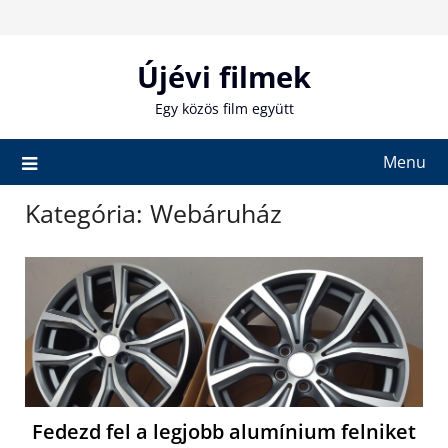
Skip
to
content
Újévi filmek
Egy közös film együtt
Menu
Kategória:
Webáruház
Fedezd fel a legjobb alumínium felniket