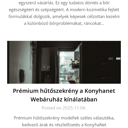
egyszerű vásárlás. Ez egy tudatos döntés a bőr
egészségéért és szépségéért. A modern kozmetika fejlett
formulákkal dolgozik, amelyek képesek célzottan kezelni
a különböző bőrproblémákat, ráncokat…
Prémium hűtőszekrény a Konyhanet
Webáruház kínálatában
Posted on 2025.11.06.
Prémium hűtőszekrény modellek széles választéka,
kedvező árak és részletfizetés a KonyhaNet