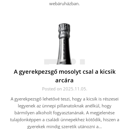
webáruházban.
A gyerekpezsgő mosolyt csal a kicsik
arcára
Posted on 2025.11.05.
A gyerekpezsgő lehetővé teszi, hogy a kicsik is részesei
legyenek az ünnepi pillanatoknak anélkül, hogy
bármilyen alkoholt fogyasztanának. A megjelenése
tulajdonképpen a családi ünnepekhez kötődik, hiszen a
gyerekek mindig szeretik utánozni a…