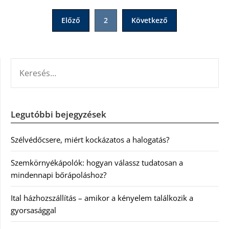
Bejegyzések
Előző
2
Következő
lapozása
KERESÉS:
Legutóbbi bejegyzések
Szélvédőcsere, miért kockázatos a halogatás?
Szemkörnyékápolók: hogyan válassz tudatosan a
mindennapi bőrápoláshoz?
Ital házhozszállítás – amikor a kényelem találkozik a
gyorsasággal