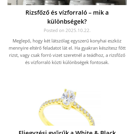
Rizsfőző és vízforraló – mik a
különbségek?
Posted on 2025.10.22.
Meglepő, hogy két látszólag egyszerű konyhai eszköz
mennyire eltérő feladatot lát el. Ha gyakran készítesz főtt
rizst, vagy csak forró vizet szeretnél a teádhoz, a rizsfőző
és vízforraló közti különbségek fontosak.
Eljegyzési gyűrűk a White & Black