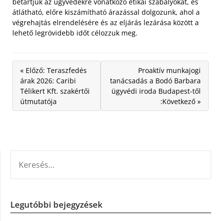
betartjuk az ügyvédekre vonatkozó etikai szabályokat, és
átlátható, előre kiszámítható árazással dolgozunk, ahol a
végrehajtás elrendelésére és az eljárás lezárása között a
lehető legrövidebb időt célozzuk meg.
« Előző: Teraszfedés
Proaktív munkajogi
árak 2026: Caribi
tanácsadás a Bodó Barbara
Télikert Kft. szakértői
ügyvédi iroda Budapest-től
útmutatója
:Következő »
KERESÉS:
Legutóbbi bejegyzések