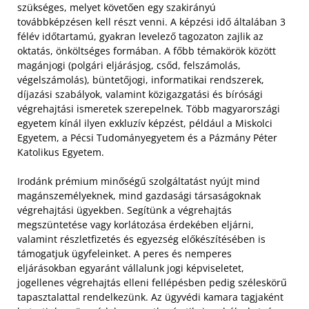
szükséges, melyet követően egy szakirányú
továbbképzésen kell részt venni. A képzési idő általában 3
félév időtartamú, gyakran levelező tagozaton zajlik az
oktatás, önköltséges formában. A főbb témakörök között
magánjogi (polgári eljárásjog, csőd, felszámolás,
végelszámolás), büntetőjogi, informatikai rendszerek,
díjazási szabályok, valamint közigazgatási és bírósági
végrehajtási ismeretek szerepelnek. Több magyarországi
egyetem kínál ilyen exkluzív képzést, például a Miskolci
Egyetem, a Pécsi Tudományegyetem és a Pázmány Péter
Katolikus Egyetem.
Irodánk prémium minőségű szolgáltatást nyújt mind
magánszemélyeknek, mind gazdasági társaságoknak
végrehajtási ügyekben. Segítünk a végrehajtás
megszüntetése vagy korlátozása érdekében eljárni,
valamint részletfizetés és egyezség előkészítésében is
támogatjuk ügyfeleinket. A peres és nemperes
eljárásokban egyaránt vállalunk jogi képviseletet,
jogellenes végrehajtás elleni fellépésben pedig széleskörű
tapasztalattal rendelkezünk. Az ügyvédi kamara tagjaként