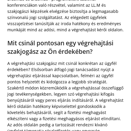
konferenciákon való részvétel, valamint az LL.M és
szakjogászi képzések elvégzése biztosítja a legmagasabb
színvonalú jogi szolgáltatást. Az elégedett ügyfelek
visszajelzései tanúsítják az iroda hatékony és eredményes
munkáját mind az adósi, mind a végrehajtást kérői oldalon.
Mit csinál pontosan egy végrehajtási
szakjogász az Ön érdekében?
A végrehajtási szakjogász mit csinál konkrétan az ügyfél
érdekében? Elsősorban átfogó jogi tanácsadást nyújt a
végrehajtási eljárással kapcsolatban, felméri az ügyfél
pontos helyzetét és kidolgozza a legjobb stratégiát.
Szakértő módon közreműködik a végrehajtással összefüggő
jogi tevékenységekben, legyen szó végrehajtási kifogás
benyújtásáról vagy peres eljárás indításáról. A végrehajtást
kérő oldalán hatékony képviselettel gondoskodik a
követelés behajtásáról, segít a fizetési meghagyást
elkészíteni vagy a fizetési meghagyásos eljárást elindítani.
Az adós oldalán pedig a tartozását rendezni kívánó
ügyfelet támogatja részletfizetés vagy egyezség