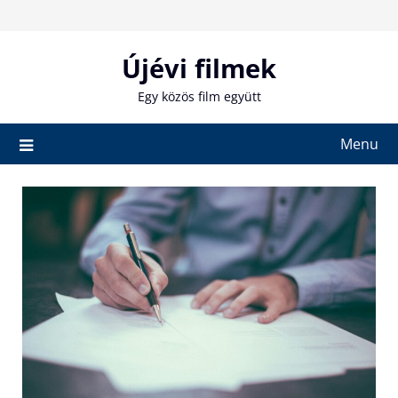
Skip
to
content
Újévi filmek
Egy közös film együtt
Menu