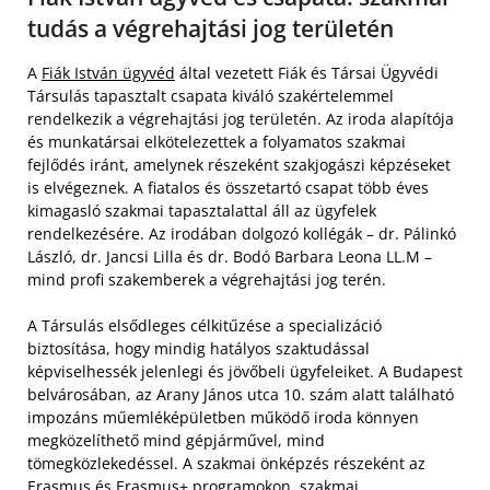
tudás a végrehajtási jog területén
A
Fiák István ügyvéd
által vezetett Fiák és Társai Ügyvédi
Társulás tapasztalt csapata kiváló szakértelemmel
rendelkezik a végrehajtási jog területén. Az iroda alapítója
és munkatársai elkötelezettek a folyamatos szakmai
fejlődés iránt, amelynek részeként szakjogászi képzéseket
is elvégeznek. A fiatalos és összetartó csapat több éves
kimagasló szakmai tapasztalattal áll az ügyfelek
rendelkezésére. Az irodában dolgozó kollégák – dr. Pálinkó
László, dr. Jancsi Lilla és dr. Bodó Barbara Leona LL.M –
mind profi szakemberek a végrehajtási jog terén.
A Társulás elsődleges célkitűzése a specializáció
biztosítása, hogy mindig hatályos szaktudással
képviselhessék jelenlegi és jövőbeli ügyfeleiket. A Budapest
belvárosában, az Arany János utca 10. szám alatt található
impozáns műemléképületben működő iroda könnyen
megközelíthető mind gépjárművel, mind
tömegközlekedéssel. A szakmai önképzés részeként az
Erasmus és Erasmus+ programokon, szakmai