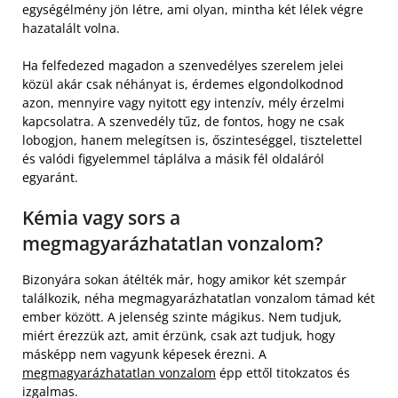
egységélmény jön létre, ami olyan, mintha két lélek végre
hazatalált volna.
Ha felfedezed magadon a szenvedélyes szerelem jelei
közül akár csak néhányat is, érdemes elgondolkodnod
azon, mennyire vagy nyitott egy intenzív, mély érzelmi
kapcsolatra. A szenvedély tűz, de fontos, hogy ne csak
lobogjon, hanem melegítsen is, őszinteséggel, tisztelettel
és valódi figyelemmel táplálva a másik fél oldaláról
egyaránt.
Kémia vagy sors a
megmagyarázhatatlan vonzalom?
Bizonyára sokan átélték már, hogy amikor két szempár
találkozik, néha megmagyarázhatatlan vonzalom támad két
ember között. A jelenség szinte mágikus. Nem tudjuk,
miért érezzük azt, amit érzünk, csak azt tudjuk, hogy
másképp nem vagyunk képesek érezni. A
megmagyarázhatatlan vonzalom
épp ettől titokzatos és
izgalmas.