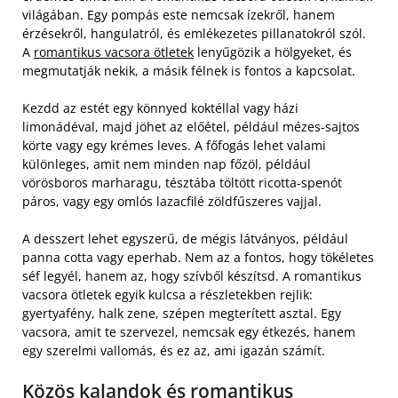
világában. Egy pompás este nemcsak ízekről, hanem
érzésekről, hangulatról, és emlékezetes pillanatokról szól.
A
romantikus vacsora ötletek
lenyűgözik a hölgyeket, és
megmutatják nekik, a másik félnek is fontos a kapcsolat.
Kezdd az estét egy könnyed koktéllal vagy házi
limonádéval, majd jöhet az előétel, például mézes-sajtos
körte vagy egy krémes leves. A főfogás lehet valami
különleges, amit nem minden nap főzöl, például
vörösboros marharagu, tésztába töltött ricotta-spenót
páros, vagy egy omlós lazacfilé zöldfűszeres vajjal.
A desszert lehet egyszerű, de mégis látványos, például
panna cotta vagy eperhab. Nem az a fontos, hogy tökéletes
séf legyél, hanem az, hogy szívből készítsd. A romantikus
vacsora ötletek egyik kulcsa a részletekben rejlik:
gyertyafény, halk zene, szépen megterített asztal. Egy
vacsora, amit te szervezel, nemcsak egy étkezés, hanem
egy szerelmi vallomás, és ez az, ami igazán számít.
Közös kalandok és romantikus