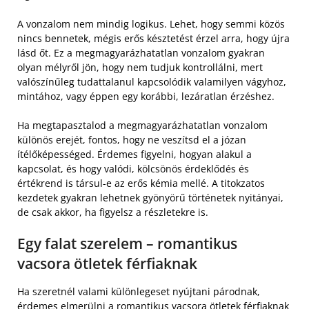
A vonzalom nem mindig logikus. Lehet, hogy semmi közös
nincs bennetek, mégis erős késztetést érzel arra, hogy újra
lásd őt. Ez a megmagyarázhatatlan vonzalom gyakran
olyan mélyről jön, hogy nem tudjuk kontrollálni, mert
valószínűleg tudattalanul kapcsolódik valamilyen vágyhoz,
mintához, vagy éppen egy korábbi, lezáratlan érzéshez.
Ha megtapasztalod a megmagyarázhatatlan vonzalom
különös erejét, fontos, hogy ne veszítsd el a józan
ítélőképességed. Érdemes figyelni, hogyan alakul a
kapcsolat, és hogy valódi, kölcsönös érdeklődés és
értékrend is társul-e az erős kémia mellé. A titokzatos
kezdetek gyakran lehetnek gyönyörű történetek nyitányai,
de csak akkor, ha figyelsz a részletekre is.
Egy falat szerelem – romantikus
vacsora ötletek férfiaknak
Ha szeretnél valami különlegeset nyújtani párodnak,
érdemes elmerülni a romantikus vacsora ötletek férfiaknak