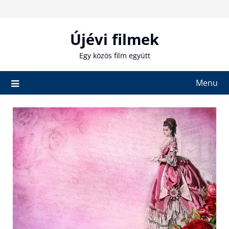
Skip
to
content
Újévi filmek
Egy közös film együtt
Menu