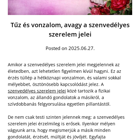
Tűz és vonzalom, avagy a szenvedélyes
szerelem jelei
Posted on 2025.06.27.
Amikor a szenvedélyes szerelem jelei megjelennek az
életedben, azt lehetetlen figyelmen kívül hagyni. Ez az
érzés túllép a hétköznapi vonzalmon, és valami sokkal
mélyebbet, ösztönösebb kapcsolódást jelez. A
szenvedélyes szerelem jelei
közé tartozik a fizikai
vonzalom, az állandó gondolatok a másikról, a
szívdobbanás felgyorsulása egyetlen pillantástól.
De nem csak testi szinten jelennek meg: a szenvedélyes
szerelem jelei érzelmileg is erősek. Ilyenkor mélyen
vágyunk arra, hogy megismerjük a másik minden
gondolatát, érzését, múltját és jövőjét. Egyfajta