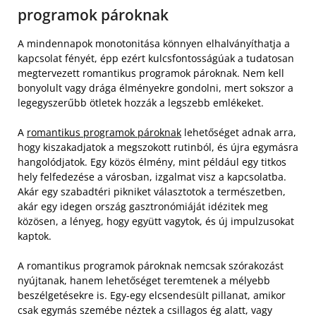
programok pároknak
A mindennapok monotonitása könnyen elhalványíthatja a
kapcsolat fényét, épp ezért kulcsfontosságúak a tudatosan
megtervezett romantikus programok pároknak. Nem kell
bonyolult vagy drága élményekre gondolni, mert sokszor a
legegyszerűbb ötletek hozzák a legszebb emlékeket.
A
romantikus programok pároknak
lehetőséget adnak arra,
hogy kiszakadjatok a megszokott rutinból, és újra egymásra
hangolódjatok. Egy közös élmény, mint például egy titkos
hely felfedezése a városban, izgalmat visz a kapcsolatba.
Akár egy szabadtéri pikniket választotok a természetben,
akár egy idegen ország gasztronómiáját idézitek meg
közösen, a lényeg, hogy együtt vagytok, és új impulzusokat
kaptok.
A romantikus programok pároknak nemcsak szórakozást
nyújtanak, hanem lehetőséget teremtenek a mélyebb
beszélgetésekre is. Egy-egy elcsendesült pillanat, amikor
csak egymás szemébe néztek a csillagos ég alatt, vagy