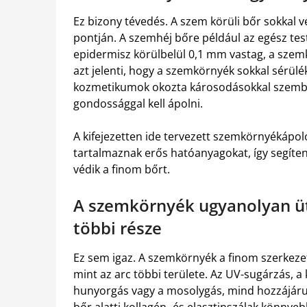
Ez bizony tévedés. A szem körüli bőr sokkal
pontján. A szemhéj bőre például az egész tes
epidermisz körülbelül 0,1 mm vastag, a sze
azt jelenti, hogy a szemkörnyék sokkal sérülé
kozmetikumok okozta károsodásokkal szemben
gondossággal kell ápolni.
A kifejezetten ide tervezett szemkörnyékápo
tartalmaznak erős hatóanyagokat, így segítene
védik a finom bőrt.
A szemkörnyék ugyanolyan üt
többi része
Ez sem igaz. A szemkörnyék a finom szerkezet
mint az arc többi területe. Az UV-sugárzás, a
hunyorgás vagy a mosolygás, mind hozzájárul
bőr alatti kollagén- és elasztinszálak könnye