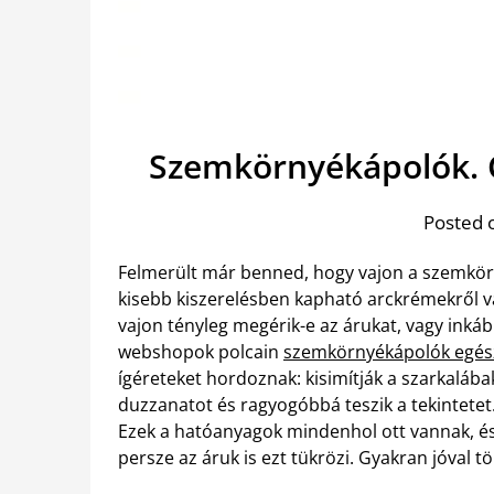
Szemkörnyékápolók. 
Posted 
Felmerült már benned, hogy vajon a szemkör
kisebb kiszerelésben kapható arckrémekről v
vajon tényleg megérik-e az árukat, vagy inkáb
webshopok polcain
szemkörnyékápolók egés
ígéreteket hordoznak: kisimítják a szarkalábak
duzzanatot és ragyogóbbá teszik a tekintetet.
Ezek a hatóanyagok mindenhol ott vannak, és
persze az áruk is ezt tükrözi. Gyakran jóval