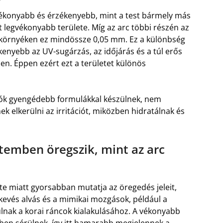
 vékonyabb és érzékenyebb, mint a test bármely más
t legvékonyabb területe. Míg az arc többi részén az
mkörnyéken ez mindössze 0,05 mm. Ez a különbség
kenyebb az UV-sugárzás, az időjárás és a túl erős
. Éppen ezért ezt a területet különös
lók gyengédebb formulákkal készülnek, nem
k elkerülni az irritációt, miközben hidratálnak és
emben öregszik, mint az arc
e miatt gyorsabban mutatja az öregedés jeleit,
 kevés alvás és a mimikai mozgások, például a
nak a korai ráncok kialakulásához. A vékonyabb
bben sérülnek, így itt hamarabb megjelennek a