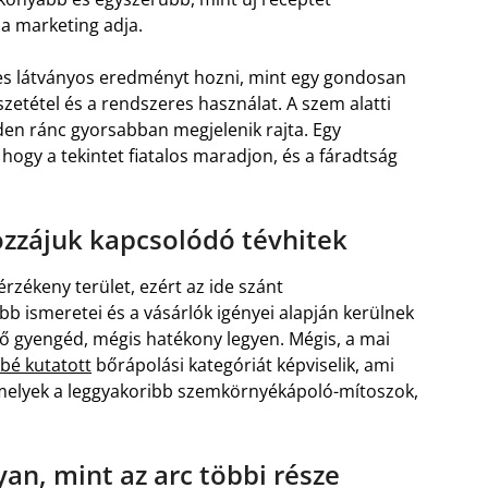
 a marketing adja.
s látványos eredményt hozni, mint egy gondosan
szetétel és a rendszeres használat. A szem alatti
en ránc gyorsabban megjelenik rajta. Egy
hogy a tekintet fiatalos maradjon, és a fáradtság
zzájuk kapcsolódó tévhitek
rzékeny terület, ezért az ide szánt
 ismeretei és a vásárlók igényei alapján kerülnek
ő gyengéd, mégis hatékony legyen. Mégis, a mai
bé kutatott
bőrápolási kategóriát képviselik, ami
, melyek a leggyakoribb szemkörnyékápoló-mítoszok,
n, mint az arc többi része