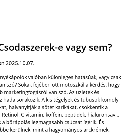
Csodaszerek-e vagy sem?
on 2025.10.07.
nyékápolók valóban különleges hatásúak, vagy csak
an szó? Sokak fejében ott motoszkál a kérdés, hogy
b marketingfogásról van szó. Az üzletek és
z hada sorakozik
. A kis tégelyek és tubusok komoly
at, halványítják a sötét karikákat, csökkentik a
 Retinol, C-vitamin, koffein, peptidek, hialuronsav…
 a bőrápolás legmagasabb csúcsát ígérik. És
 többe kerülnek, mint a hagyományos arckrémek.