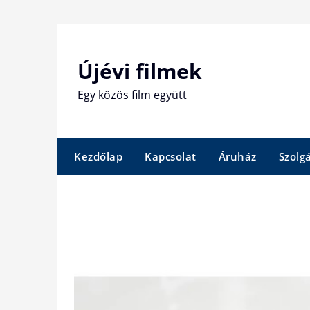
Skip
to
content
Újévi filmek
Egy közös film együtt
Kezdőlap
Kapcsolat
Áruház
Szolg