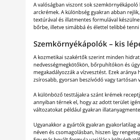
A valóságban viszont sok szemkörnyékápoló h
arckrémek. A különbség gyakran abban rejlik
textúrával és illatmentes formulával készülne
bőrbe, illetve simábbá és élettel telibbé tenni 
Szemkörnyékápolók – kis lépé
A kozmetikai szakértők szerint minden hidra
nedvességmegkötőkön, bőrpuhítókon és úgyn
megakadályozzák a vízvesztést. Ezek aránya
zsírosabb, gyorsan beszívódó vagy tartósan v
A különböző testtájakra szánt krémek receptj
annyiban térnek el, hogy az adott terület igé
változatokat például gyakran illatanyagmentess
Ugyanakkor a gyártók gyakran gyakorlatilag
néven és csomagolásban, hiszen így rengeteg 
Egy már bevált formula variálása költséghat