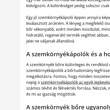
kidolgozni. A különbséget pedig sokszor csak
Egy jó szemkörnyékápoló éppen annyira képe
kiválasztott arckrém. A lényeg a megfelelő ös
bőr vékonyabb, ezért minden mozdulat, mind
hidratáló, regeneráló termék segíthet abban, 
jelei ne váljanak állandóvá.
A szemkörnyékápolók és a ho
A szemkörnyék bőre különleges és rendkívül é
szemkörnyékápolók a bőrtudomány legfrissebb
megalkotásra. Fontos, hogy minden összetev
napig a
szemkörnyékápolók az egyik legkevés
számos tévhit és félreértés forrása. Nézzük
és mi az igazság mögöttük.
A szemkörnyék bőre ugyanolya