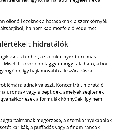
an ellenáll ezeknek a hatásoknak, a szemkörnyék
áltságából, ha nem kap megfelelő védelmet.
lértékelt hidratálók
re logikusnak tűnhet, a szemkörnyék bőre más
. Mivel itt kevesebb faggyúmirigy található, a bőr
yengébb, így hajlamosabb a kiszáradásra.
roblémára adnak választ. Koncentrált hidratáló
hialuronsav vagy a peptidek, amelyek segítenek
 Ugyanakkor ezek a formulák könnyűek, így nem
vességtartalmának megőrzése, a szemkörnyékápolók
sötét karikák, a puffadás vagy a finom ráncok.