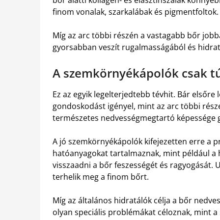
finom vonalak, szarkalábak és pigmentfoltok.
Míg az arc többi részén a vastagabb bőr jobb
gyorsabban veszít rugalmasságából és hidrat
A szemkörnyékápolók csak tú
Ez az egyik legelterjedtebb tévhit. Bár első
gondoskodást igényel, mint az arc többi része
természetes nedvességmegtartó képessége g
A jó szemkörnyékápolók kifejezetten erre a p
hatóanyagokat tartalmaznak, mint például a 
visszaadni a bőr feszességét és ragyogását.
terhelik meg a finom bőrt.
Míg az általános hidratálók célja a bőr ned
olyan speciális problémákat céloznak, mint a 