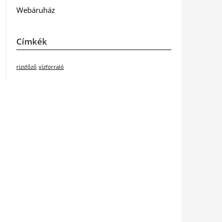
Webáruház
Címkék
rizsfőző
vízforraló