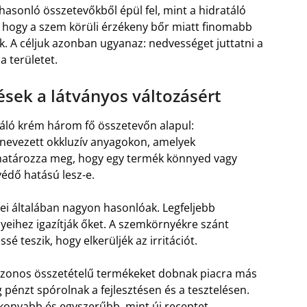
asonló összetevőkből épül fel, mint a hidratáló
, hogy a szem körüli érzékeny bőr miatt finomabb
k. A céljuk azonban ugyanaz: nedvességet juttatni a
a területet.
sek a látványos változásért
táló krém három fő összetevőn alapul:
evezett okkluzív anyagokon, amelyek
 határozza meg, hogy egy termék könnyed vagy
édő hatású lesz-e.
ei általában nagyon hasonlóak. Legfeljebb
nyeihez igazítják őket. A szemkörnyékre szánt
é teszik, hogy elkerüljék az irritációt.
 azonos összetételű termékeket dobnak piacra más
pénzt spórolnak a fejlesztésen és a tesztelésen.
ékonyabb és egyszerűbb, mint új receptet