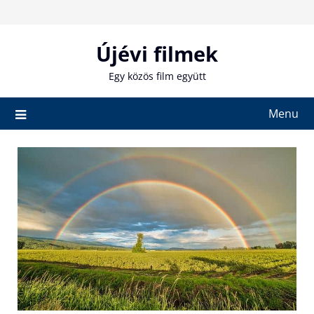
Skip
to
content
Újévi filmek
Egy közös film együtt
Menu