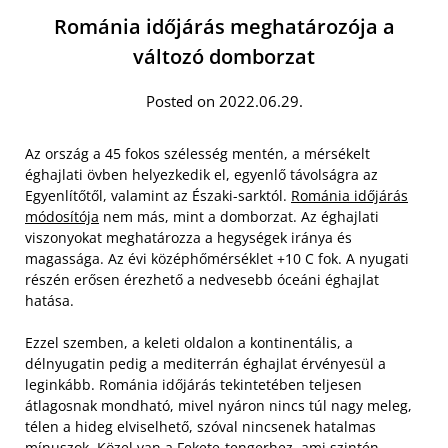
Románia időjárás meghatározója a
változó domborzat
Posted on 2022.06.29.
Az ország a 45 fokos szélesség mentén, a mérsékelt
éghajlati övben helyezkedik el, egyenlő távolságra az
Egyenlítőtől, valamint az Északi-sarktól.
Románia időjárás
módosítója
nem más, mint a domborzat. Az éghajlati
viszonyokat meghatározza a hegységek iránya és
magassága. Az évi középhőmérséklet +10 C fok. A nyugati
részén erősen érezhető a nedvesebb óceáni éghajlat
hatása.
Ezzel szemben, a keleti oldalon a kontinentális, a
délnyugatin pedig a mediterrán éghajlat érvényesül a
leginkább. Románia időjárás tekintetében teljesen
átlagosnak mondható, mivel nyáron nincs túl nagy meleg,
télen a hideg elviselhető, szóval nincsenek hatalmas
mínuszok. Közel van a Fekete-tengerhez, ami szintén