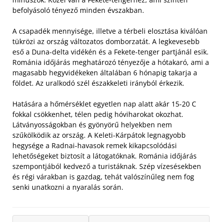
befolyásoló tényező minden évszakban.
A csapadék mennyisége, illetve a térbeli elosztása kiválóan
tükrözi az ország változatos domborzatát. A legkevesebb
eső a Duna-delta vidékén és a Fekete-tenger partjánál esik.
Románia időjárás meghatározó tényezője a hótakaró, ami a
magasabb hegyvidékeken általában 6 hónapig takarja a
földet. Az uralkodó szél északkeleti irányból érkezik.
Hatására a hőmérséklet egyetlen nap alatt akár 15-20 C
fokkal csökkenhet, télen pedig hóviharokat okozhat.
Látványosságokban és gyönyörű helyekben nem
szűkölködik az ország. A Keleti-Kárpátok legnagyobb
hegysége a Radnai-havasok remek kikapcsolódási
lehetőségeket biztosít a látogatóknak. Románia időjárás
szempontjából kedvező a turistáknak. Szép vízesésekben
és régi várakban is gazdag, tehát valószínűleg nem fog
senki unatkozni a nyaralás során.