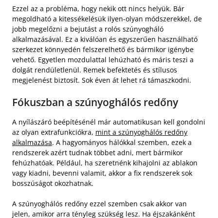
Ezzel az a probléma, hogy nekik ott nincs helyük. Bár
megoldható a kitessékelésük ilyen-olyan módszerekkel, de
jobb megelőzni a bejutást a rolós szúnyogháló
alkalmazásával. Ez a kiválóan és egyszerűen használható
szerkezet könnyedén felszerelhető és bármikor igénybe
vehető. Egyetlen mozdulattal lehúzható és máris teszi a
dolgát rendületlenül. Remek befektetés és stílusos
megjelenést biztosít. Sok éven át lehet rá támaszkodni.
Fókuszban a szúnyoghálós redőny
A nyílászáró beépítésénél már automatikusan kell gondolni
az olyan extrafunkciókra,
mint a szúnyoghálós redőny
alkalmazása
. A hagyományos hálókkal szemben, ezek a
rendszerek azért tudnak többet adni, mert bármikor
fehúzhatóak. Például, ha szeretnénk kihajolni az ablakon
vagy kiadni, bevenni valamit, akkor a fix rendszerek sok
bosszúságot okozhatnak.
A szúnyoghálós redőny ezzel szemben csak akkor van
jelen, amikor arra tényleg szükség lesz. Ha éjszakánként