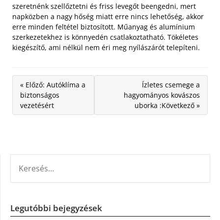
szeretnénk szellőztetni és friss levegőt beengedni, mert
napközben a nagy hőség miatt erre nincs lehetőség, akkor
erre minden feltétel biztosított. Műanyag és alumínium
szerkezetekhez is könnyedén csatlakoztatható. Tökéletes
kiegészítő, ami nélkül nem éri meg nyílászárót telepíteni.
« Előző: Autóklíma a
Ízletes csemege a
biztonságos
hagyományos kovászos
vezetésért
uborka :Következő »
KERESÉS:
Legutóbbi bejegyzések