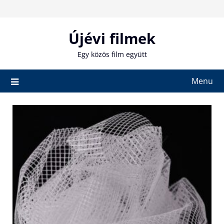
Skip
to
content
Újévi filmek
Egy közös film együtt
Menu