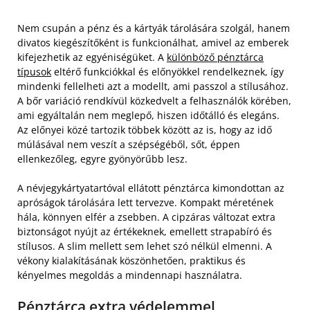
Nem csupán a pénz és a kártyák tárolására szolgál, hanem
divatos kiegészítőként is funkcionálhat, amivel az emberek
kifejezhetik az egyéniségüket. A
különböző pénztárca
típusok
eltérő funkciókkal és előnyökkel rendelkeznek, így
mindenki fellelheti azt a modellt, ami passzol a stílusához.
A bőr variáció rendkívül közkedvelt a felhasználók körében,
ami egyáltalán nem meglepő, hiszen időtálló és elegáns.
Az előnyei közé tartozik többek között az is, hogy az idő
múlásával nem veszít a szépségéből, sőt, éppen
ellenkezőleg, egyre gyönyörűbb lesz.
A névjegykártyatartóval ellátott pénztárca kimondottan az
apróságok tárolására lett tervezve. Kompakt méretének
hála, könnyen elfér a zsebben. A cipzáras változat extra
biztonságot nyújt az értékeknek, emellett strapabíró és
stílusos. A slim mellett sem lehet szó nélkül elmenni. A
vékony kialakításának köszönhetően, praktikus és
kényelmes megoldás a mindennapi használatra.
Pénztárca extra védelemmel