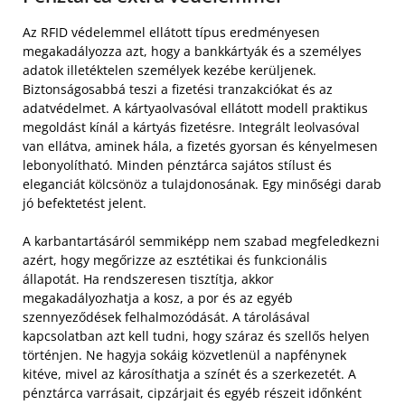
Az RFID védelemmel ellátott típus eredményesen
megakadályozza azt, hogy a bankkártyák és a személyes
adatok illetéktelen személyek kezébe kerüljenek.
Biztonságosabbá teszi a fizetési tranzakciókat és az
adatvédelmet. A kártyaolvasóval ellátott modell praktikus
megoldást kínál a kártyás fizetésre. Integrált leolvasóval
van ellátva, aminek hála, a fizetés gyorsan és kényelmesen
lebonyolítható. Minden pénztárca sajátos stílust és
eleganciát kölcsönöz a tulajdonosának. Egy minőségi darab
jó befektetést jelent.
A karbantartásáról semmiképp nem szabad megfeledkezni
azért, hogy megőrizze az esztétikai és funkcionális
állapotát. Ha rendszeresen tisztítja, akkor
megakadályozhatja a kosz, a por és az egyéb
szennyeződések felhalmozódását. A tárolásával
kapcsolatban azt kell tudni, hogy száraz és szellős helyen
történjen. Ne hagyja sokáig közvetlenül a napfénynek
kitéve, mivel az károsíthatja a színét és a szerkezetét. A
pénztárca varrásait, cipzárjait és egyéb részeit időnként