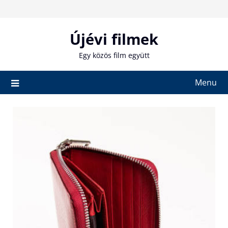
Skip
to
content
Újévi filmek
Egy közös film együtt
Menu