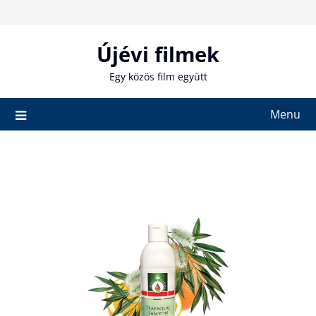
Skip
to
content
Újévi filmek
Egy közös film együtt
Menu