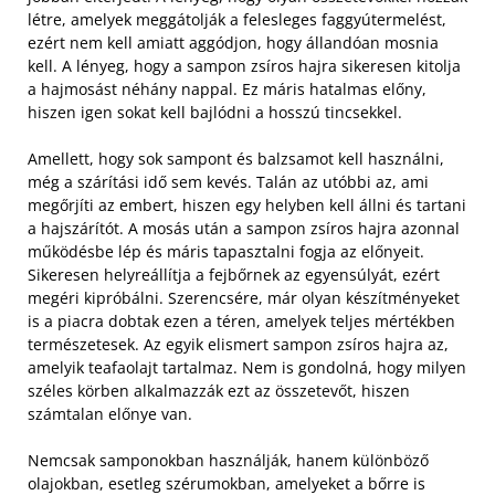
létre, amelyek meggátolják a felesleges faggyútermelést,
ezért nem kell amiatt aggódjon, hogy állandóan mosnia
kell. A lényeg, hogy a sampon zsíros hajra sikeresen kitolja
a hajmosást néhány nappal. Ez máris hatalmas előny,
hiszen igen sokat kell bajlódni a hosszú tincsekkel.
Amellett, hogy sok sampont és balzsamot kell használni,
még a szárítási idő sem kevés. Talán az utóbbi az, ami
megőrjíti az embert, hiszen egy helyben kell állni és tartani
a hajszárítót. A mosás után a sampon zsíros hajra azonnal
működésbe lép és máris tapasztalni fogja az előnyeit.
Sikeresen helyreállítja a fejbőrnek az egyensúlyát, ezért
megéri kipróbálni. Szerencsére, már olyan készítményeket
is a piacra dobtak ezen a téren, amelyek teljes mértékben
természetesek. Az egyik elismert sampon zsíros hajra az,
amelyik teafaolajt tartalmaz. Nem is gondolná, hogy milyen
széles körben alkalmazzák ezt az összetevőt, hiszen
számtalan előnye van.
Nemcsak samponokban használják, hanem különböző
olajokban, esetleg szérumokban, amelyeket a bőrre is