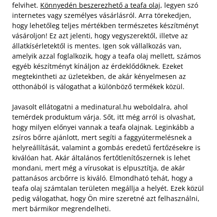
felvihet.
Könnyedén beszerezhető a teafa olaj
, legyen szó
internetes vagy személyes vásárlásról. Arra törekedjen,
hogy lehetőleg teljes mértékben természetes készítményt
vásároljon! Ez azt jelenti, hogy vegyszerektől, illetve az
állatkísérletektől is mentes. Igen sok vállalkozás van,
amelyik azzal foglalkozik, hogy a teafa olaj mellett, számos
egyéb készítményt kínáljon az érdeklődőknek. Ezeket
megtekintheti az üzletekben, de akár kényelmesen az
otthonából is válogathat a különböző termékek közül.
Javasolt ellátogatni a medinatural.hu weboldalra, ahol
temérdek produktum várja. Sőt, itt még arról is olvashat,
hogy milyen előnyei vannak a teafa olajnak. Leginkább a
zsíros bőrre ajánlott, mert segíti a faggyútermelésnek a
helyreállítását, valamint a gombás eredetű fertőzésekre is
kiválóan hat. Akár általános fertőtlenítőszernek is lehet
mondani, mert még a vírusokat is elpusztítja, de akár
pattanásos arcbőrre is kiváló. Elmondható tehát, hogy a
teafa olaj számtalan területen megállja a helyét. Ezek közül
pedig válogathat, hogy Ön mire szeretné azt felhasználni,
mert bármikor megrendelheti.