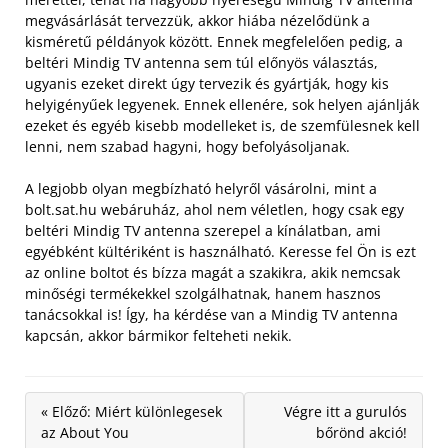
megvásárlását tervezzük, akkor hiába nézelődünk a
kisméretű példányok között. Ennek megfelelően pedig, a
beltéri Mindig TV antenna sem túl előnyös választás,
ugyanis ezeket direkt úgy tervezik és gyártják, hogy kis
helyigényűek legyenek. Ennek ellenére, sok helyen ajánlják
ezeket és egyéb kisebb modelleket is, de szemfülesnek kell
lenni, nem szabad hagyni, hogy befolyásoljanak.
A legjobb olyan megbízható helyről vásárolni, mint a
bolt.sat.hu webáruház, ahol nem véletlen, hogy csak egy
beltéri Mindig TV antenna szerepel a kínálatban, ami
egyébként kültériként is használható. Keresse fel Ön is ezt
az online boltot és bízza magát a szakikra, akik nemcsak
minőségi termékekkel szolgálhatnak, hanem hasznos
tanácsokkal is! Így, ha kérdése van a Mindig TV antenna
kapcsán, akkor bármikor felteheti nekik.
« Előző: Miért különlegesek
Végre itt a gurulós
az About You
bőrönd akció!