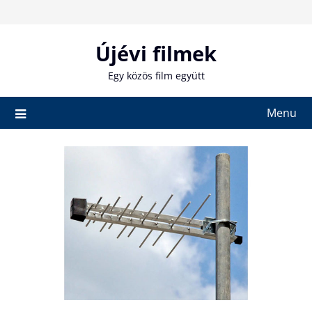
Skip
to
content
Újévi filmek
Egy közös film együtt
Menu