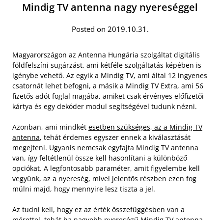
Mindig TV antenna nagy nyereséggel
Posted on 2019.10.31.
Magyarországon az Antenna Hungária szolgáltat digitális
földfelszíni sugárzást, ami kétféle szolgáltatás képében is
igénybe vehető. Az egyik a Mindig TV, ami által 12 ingyenes
csatornát lehet befogni, a másik a Mindig TV Extra, ami 56
fizetős adót foglal magába, amiket csak érvényes előfizetői
kártya és egy dekóder modul segítségével tudunk nézni.
Azonban, ami mindkét
esetben szükséges, az a Mindig TV
antenna
, tehát érdemes egyszer ennek a kiválasztását
megejteni. Ugyanis nemcsak egyfajta Mindig TV antenna
van, így feltétlenül össze kell hasonlítani a különböző
opciókat. A legfontosabb paraméter, amit figyelembe kell
vegyünk, az a nyereség, mivel jelentős részben ezen fog
múlni majd, hogy mennyire lesz tiszta a jel.
Az tudni kell, hogy ez az érték összefüggésben van a
mérettel, tehát ha nagyobb nyereségű Mindig TV antenna