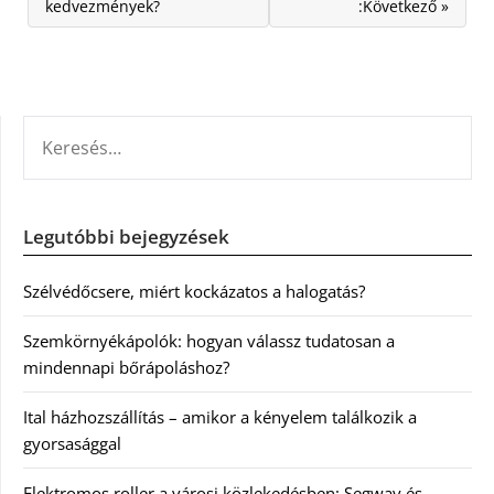
kedvezmények?
:Következő »
KERESÉS:
Legutóbbi bejegyzések
Szélvédőcsere, miért kockázatos a halogatás?
Szemkörnyékápolók: hogyan válassz tudatosan a
mindennapi bőrápoláshoz?
Ital házhozszállítás – amikor a kényelem találkozik a
gyorsasággal
Elektromos roller a városi közlekedésben: Segway és