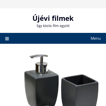
Skip
to
content
Újévi filmek
Egy közös film együtt
Menu