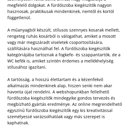
megfelelő dolgokat. A fürdőszoba kiegészítők nagyon
hasznosak, praktikusak mindenkinek, nemtől és kortól
függetlenül.
A műanyagból készült, stílusos szennyes kosarak mellett,
rengeteg ruhás kosárból is válogathat, amiket a mosott
vagy már megszáradt viseletek csoportosítására,
szállítására használhat fel. A fürdőszoba kiegészítők
kategóriájába tartoznak a fogkefe- és szappantartók, de a
WC kefék is, amiket szintén érdemes a mellékhelyiség
stílusához igazítani.
A tartósság, a hosszú élettartam és a kézenfekvő
alkalmazás mindenkinek alap, hiszen senki nem akar
havonta újat rendelni. A webshopunkban fellelhető
fürdőszoba kiegészítők mindegyike gondos tervezés és
megbízható gyártás eredménye. Az online megrendelhető
egyszínű fürdőszoba kiegészítők egy kis kreativitással
személyessé varázsolhatóak vagy más szerepet is
kaphatnak.