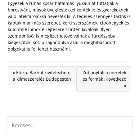
Egyesek a ruhás kosár hatalmas lyukain át futtatják a
borostyánt, mások üvegfestékkel kenték le és gyerekeknek
való játéktárolókká nevezték ki. A fedeles szennyes tartók is
kaptak már más szerepet, kerti szerszámok, cipőhegyek és
különféle lomok elrejtésére szintén kiválóak. Ilyen
szempontból is megfizethetővé válnak a fürdőszoba
kiegészítők, sőt, újragondolva akár a meghibásodott
dolgokat is fel lehet használni.
« Előző: Bárhol kivitelezhető
Zuhanytálca méretek
a klímaszerelés Budapesten
és formák :Következő
»
KERESÉS: