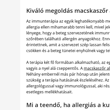
Kiváló megoldás macskaszőr a
Az immunterápia az egyik leghatékonyabb me
allergia ellen mihamarabb tenni kell, mivel j
lényege, hogy a beteg szervezetének immunr
szőrében található allergén anyagokhoz. En
érintettnek, amit a szervezet szép lassan fel
csökken és a beteg tünetei enyhülnek vagy t
A terápia két fő formában alkalmazható, az egy
vagyis a nyel alá cseppentős. A
macskaszőr all
Néhány embernél más pár hónap után jelentő
szükség a terápia hatásának észleléséhez. Az 
allergológussal vagy immunológussal, aki rés
esetleges mellékhatásait.
Mi a teendő, ha allergiás a k