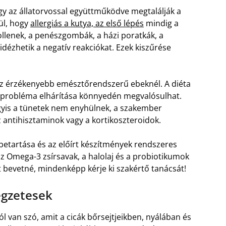
gy az állatorvossal együttműködve megtalálják a
ül, hogy
allergiás a kutya, az első lépés
mindig a
ollenek, a penészgombák, a házi poratkák, a
őidézhetik a negatív reakciókat. Ezek kiszűrése
 az érzékenyebb emésztőrendszerű ebeknél. A diéta
, a probléma elhárítása könnyedén megvalósulhat.
agyis a tünetek nem enyhülnek, a szakember
az antihisztaminok vagy a kortikoszteroidok.
 betartása és az előírt készítmények rendszeres
az Omega-3 zsírsavak, a halolaj és a probiotikumok
t bevetné, mindenképp kérje ki szakértő tanácsát!
egzetesek
l van szó, amit a cicák bőrsejtjeikben, nyálában és