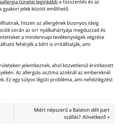
allergia tünetei leginkább
a tüsszentés és az
a gyakori jelek között említhető.
llhatnak, hiszen az allergének bizonyos ideig
ciók során az orr nyálkahártyája megduzzad és
rintetteket a mindennapi tevékenységek végzése
lható fehérjék a bőrt is irritálhatják, ami
ületeken jelentkeznek, ahol közvetlenül érintkezett
örnyékén. Az allergiás asztma azoknál az embereknél
ek. Ez egy súlyos légúti probléma, ami nehézlégzést
Miért népszerű a Balaton déli part
szállás? :Következő »