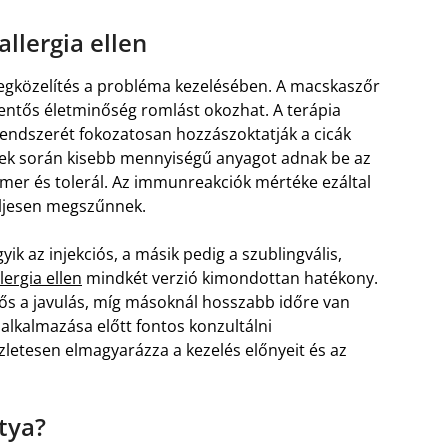
llergia ellen
gközelítés a probléma kezelésében. A macskaszőr
elentős életminőség romlást okozhat. A terápia
endszerét fokozatosan hozzászoktatják a cicák
nek során kisebb mennyiségű anyagot adnak be az
ismer és tolerál. Az immunreakciók mértéke ezáltal
eljesen megszűnnek.
ik az injekciós, a másik pedig a szublingvális,
ergia ellen
mindkét verzió kimondottan hatékony.
s a javulás, míg másoknál hosszabb időre van
alkalmazása előtt fontos konzultálni
zletesen elmagyarázza a kezelés előnyeit és az
utya?