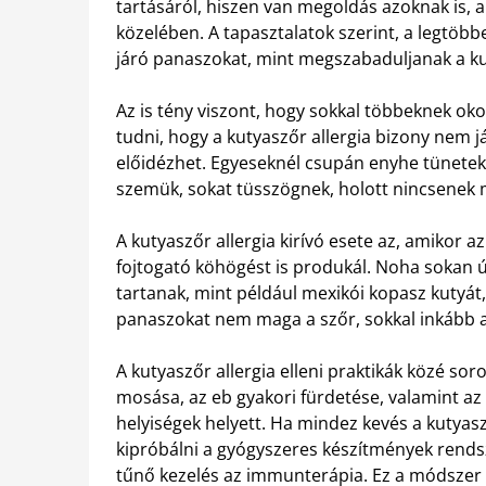
tartásáról, hiszen van megoldás azoknak is, 
közelében. A tapasztalatok szerint, a legtöb
járó panaszokat, mint megszabaduljanak a ku
Az is tény viszont, hogy sokkal többeknek ok
tudni, hogy a kutyaszőr allergia bizony nem j
előidézhet. Egyeseknél csupán enyhe tünete
szemük, sokat tüsszögnek, holott nincsenek m
A kutyaszőr allergia kirívó esete az, amikor az
fojtogató köhögést is produkál. Noha sokan úg
tartanak, mint például mexikói kopasz kutyát,
panaszokat nem maga a szőr, sokkal inkább a
A kutyaszőr allergia elleni praktikák közé so
mosása, az eb gyakori fürdetése, valamint az
helyiségek helyett. Ha mindez kevés a kutyasz
kipróbálni a gyógyszeres készítmények rends
tűnő kezelés az immunterápia. Ez a módszer 