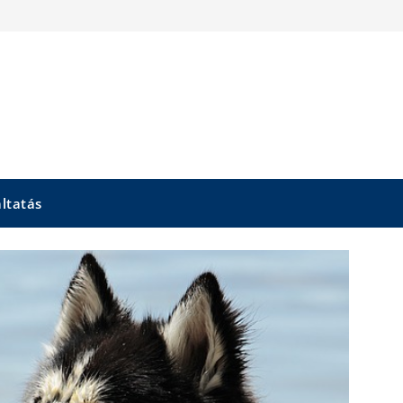
áltatás