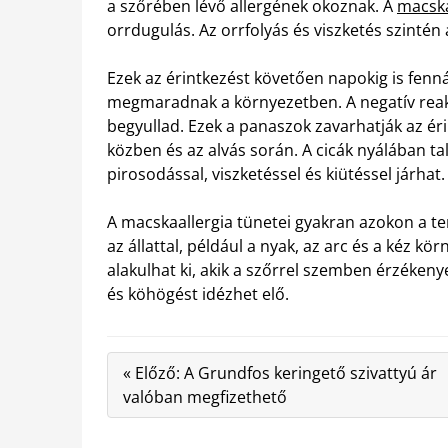
a szőrében lévő allergének okoznak. A
macska
orrdugulás. Az orrfolyás és viszketés szintén 
Ezek az érintkezést követően napokig is fenná
megmaradnak a környezetben. A negatív reak
begyullad. Ezek a panaszok zavarhatják az é
közben és az alvás során. A cicák nyálában talá
pirosodással, viszketéssel és kiütéssel járhat.
A macskaallergia tünetei gyakran azokon a ter
az állattal, például a nyak, az arc és a kéz k
alakulhat ki, akik a szőrrel szemben érzékeny
és köhögést idézhet elő.
« Előző: A Grundfos keringető szivattyú ár
valóban megfizethető