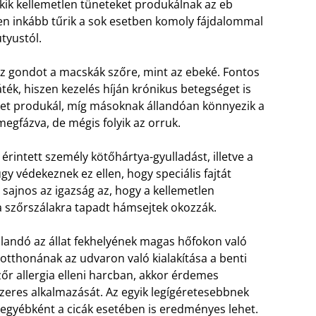
akik kellemetlen tüneteket produkálnak az eb
ben inkább tűrik a sok esetben komoly fájdalommal
tyustól.
oz gondot a macskák szőre, mint az ebeké. Fontos
áték, hiszen kezelés híján krónikus betegséget is
ket produkál, míg másoknak állandóan könnyezik a
egfázva, de mégis folyik az orruk.
 érintett személy kötőhártya-gyulladást, illetve a
y védekeznek ez ellen, hogy speciális fajtát
 sajnos az igazság az, hogy a kellemetlen
 szőrszálakra tapadt hámsejtek okozzák.
rolandó az állat fekhelyének magas hőfokon való
 otthonának az udvaron való kialakítása a benti
őr allergia elleni harcban, akkor érdemes
zeres alkalmazását. Az egyik legígéretesebbnek
egyébként a cicák esetében is eredményes lehet.