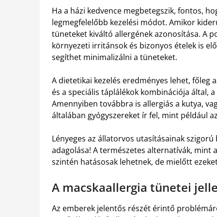
Ha a házi kedvence megbetegszik, fontos, ho
legmegfelelőbb kezelési módot. Amikor kider
tüneteket kiváltó allergének azonosítása. A p
környezeti irritánsok és bizonyos ételek is el
segíthet minimalizálni a tüneteket.
A dietetikai kezelés eredményes lehet, főleg
és a speciális táplálékok kombinációja által
Amennyiben továbbra is allergiás a kutya, v
általában gyógyszereket ír fel, mint például 
Lényeges az állatorvos utasításainak szigorú
adagolása! A természetes alternatívák, mint 
szintén hatásosak lehetnek, de mielőtt ezeke
A macskaallergia tünetei jell
Az emberek jelentős részét érintő problémáró