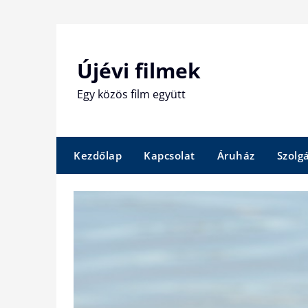
Skip
to
content
Újévi filmek
Egy közös film együtt
Kezdőlap
Kapcsolat
Áruház
Szolg