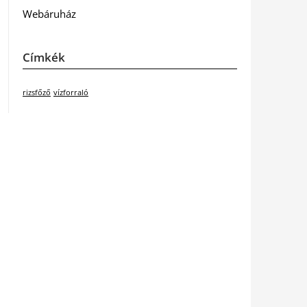
Webáruház
Címkék
rizsfőző
vízforraló