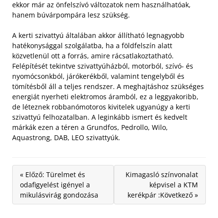
ekkor már az önfelszívó változatok nem használhatóak,
hanem búvárpompára lesz szükség.
A kerti szivattyú általában akkor állítható legnagyobb
hatékonysággal szolgálatba, ha a földfelszín alatt
közvetlenül ott a forrás, amire rácsatlakoztatható.
Felépítését tekintve szivattyúházból, motorból, szívó- és
nyomócsonkból, járókerékből, valamint tengelyből és
tömítésből áll a teljes rendszer. A meghajtáshoz szükséges
energiát nyerheti elektromos áramból, ez a leggyakoribb,
de léteznek robbanómotoros kivitelek ugyanúgy a kerti
szivattyú felhozatalban. A leginkább ismert és kedvelt
márkák ezen a téren a Grundfos, Pedrollo, Wilo,
Aquastrong, DAB, LEO szivattyúk.
« Előző: Türelmet és
Kimagasló színvonalat
odafigyelést igényel a
képvisel a KTM
mikulásvirág gondozása
kerékpár :Következő »