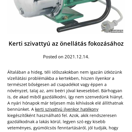
Kerti szivattyú az önellátás fokozásához
Posted on 2021.12.14.
Általában a hideg, téli időszakokban nem igazán ütközünk
vízellátási problémákba a kertekben, hiszen ilyenkor a
természet bőségesen ad csapadékot vagy éppen a
növényzet, talaj az, ami beéri jóval kevesebbel. Bárhogyan
is, de akad miből gazdálkodni, így nem szenvedünk hiányt.
A nyári hónapok már teljesen más kihívások elé állíthatnak
bennünket. A
kerti szivattyú ilyenkor hatékony
kiegészítőként használható fel. Azok, akik rendszeresen
gazdálkodnak a lakás körül, legyen szó egy kisebb
veteményes, gyümölcsös fenntartásáról, jól tudják, hogy