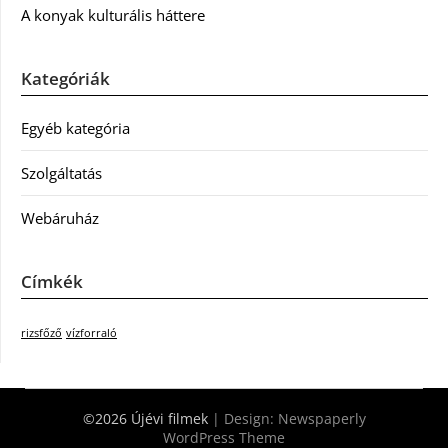
A konyak kulturális háttere
Kategóriák
Egyéb kategória
Szolgáltatás
Webáruház
Címkék
rizsfőző
vízforraló
©2026 Újévi filmek
| Design:
Newspaperly
WordPress Theme