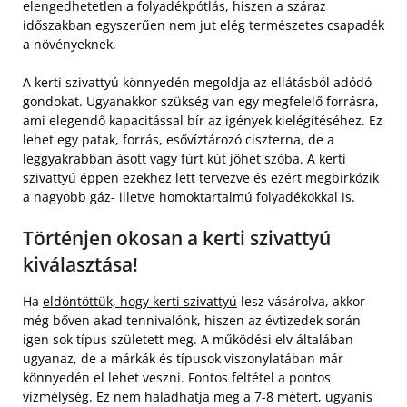
elengedhetetlen a folyadékpótlás, hiszen a száraz
időszakban egyszerűen nem jut elég természetes csapadék
a növényeknek.
A kerti szivattyú könnyedén megoldja az ellátásból adódó
gondokat. Ugyanakkor szükség van egy megfelelő forrásra,
ami elegendő kapacitással bír az igények kielégítéséhez. Ez
lehet egy patak, forrás, esővíztározó ciszterna, de a
leggyakrabban ásott vagy fúrt kút jöhet szóba. A kerti
szivattyú éppen ezekhez lett tervezve és ezért megbirkózik
a nagyobb gáz- illetve homoktartalmú folyadékokkal is.
Történjen okosan a kerti szivattyú
kiválasztása!
Ha
eldöntöttük, hogy kerti szivattyú
lesz vásárolva, akkor
még bőven akad tennivalónk, hiszen az évtizedek során
igen sok típus született meg. A működési elv általában
ugyanaz, de a márkák és típusok viszonylatában már
könnyedén el lehet veszni. Fontos feltétel a pontos
vízmélység. Ez nem haladhatja meg a 7-8 métert, ugyanis