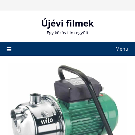
Skip
to
content
Újévi filmek
Egy közös film együtt
Menu