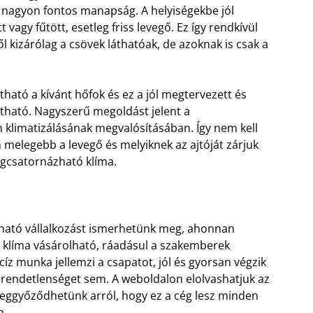
i nagyon fontos manapság. A helyiségekbe jól
 vagy fűtött, esetleg friss levegő. Ez így rendkívül
ől kizárólag a csövek láthatóak, de azoknak is csak a
ható a kívánt hőfok és ez a jól megtervezett és
rtható. Nagyszerű megoldást jelent a
n klimatizálásának megvalósításában. Így nem kell
 melegebb a levegő és melyiknek az ajtóját zárjuk
égcsatornázható klíma.
ható vállalkozást ismerhetünk meg, ahonnan
 klíma vásárolható, ráadásul a szakemberek
ecíz munka jellemzi a csapatot, jól és gyorsan végzik
 rendetlenséget sem. A weboldalon elolvashatjuk az
meggyőződhetünk arról, hogy ez a cég lesz minden
a.