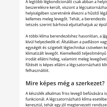
A legtöbb légkondicionáló csak abban a helyi
beszerelésre került, viszont a légcsatornázh
helyiségében szeretnénk élvezni a hűsítő légá
kellemes meleg levegőt. Tehát, a berendezés 
tetszés szerint bárhová eljuttathatjuk az épül
A többi klíma berendezéshez hasonlóan, a
lé
kívül helyezkedik el. Általában a padláson va
egységét és szigetelt légtechnikai csöveken ke
klimatizált levegőt. Kiemelkedő teljesítmény
irodát ellátni hideg, valamint meleg levegővel,
fűtését is képes ellátni a légcsatornázható 
felhasználóit.
Mire képes még a szerkezet?
A készülék alkalmas friss levegő befúvására 
funkcionál. A légcsatornázható klíma esetébe
keresztül, tehát egy jól megtervezett rendsz