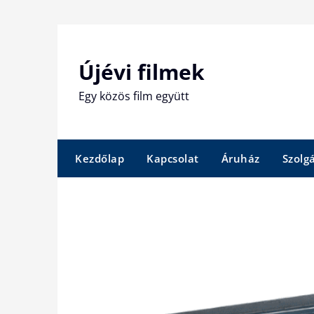
Skip
to
content
Újévi filmek
Egy közös film együtt
Kezdőlap
Kapcsolat
Áruház
Szolg