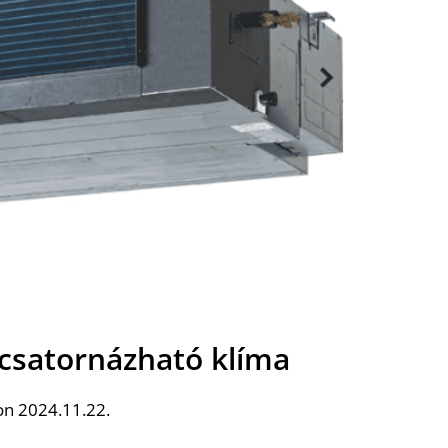
égcsatornázható klíma
on 2024.11.22.