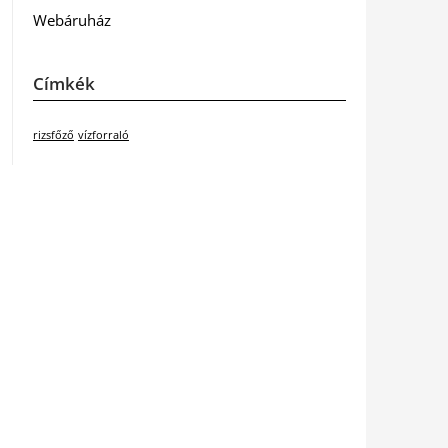
Webáruház
Címkék
rizsfőző
vízforraló