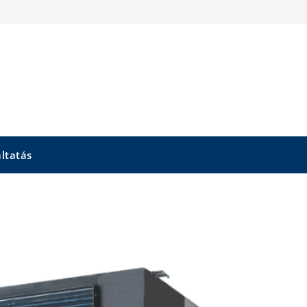
áltatás