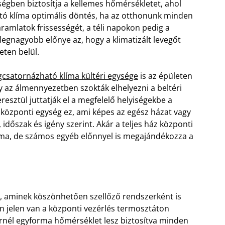
ségben biztosítja a kellemes hőmérsékletet, ahol
ató klíma optimális döntés, ha az otthonunk minden
ramlatok frissességét, a téli napokon pedig a
legnagyobb előnye az, hogy a klimatizált levegőt
eten belül.
gcsatornázható klíma kültéri egysége
is az épületen
gy az álmennyezetben szokták elhelyezni a beltéri
resztül juttatják el a megfelelő helyiségekbe a
ű központi egység ez, ami képes az egész házat vagy
 időszak és igény szerint. Akár a teljes ház központi
klíma, de számos egyéb előnnyel is megajándékozza a
is, aminek köszönhetően szellőző rendszerként is
n jelen van a központi vezérlés termosztáton
ernél egyforma hőmérséklet lesz biztosítva minden