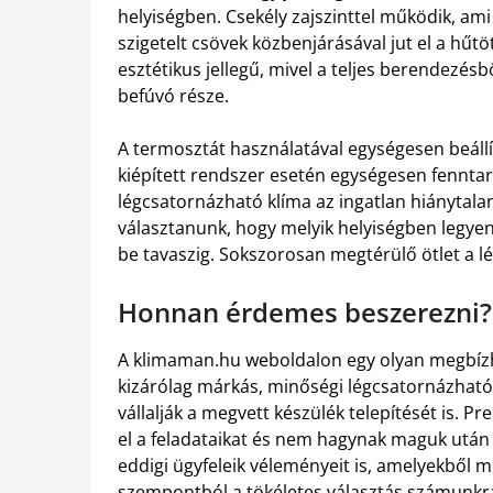
helyiségben. Csekély zajszinttel működik, am
szigetelt csövek közbenjárásával jut el a hűtött
esztétikus jellegű, mivel a teljes berendezésb
befúvó része.
A termosztát használatával egységesen beállít
kiépített rendszer esetén egységesen fennta
légcsatornázható klíma az ingatlan hiánytala
választanunk, hogy melyik helyiségben legyen
be tavaszig. Sokszorosan megtérülő ötlet a l
Honnan érdemes beszerezni?
A klimaman.hu weboldalon egy olyan megbíz
kizárólag márkás, minőségi légcsatornázható
vállalják a megvett készülék telepítését is. Pr
el a feladataikat és nem hagynak maguk után
eddigi ügyfeleik véleményeit is, amelyekből 
szempontból a tökéletes választás számunkr