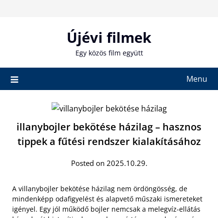
Skip
to
content
Újévi filmek
Egy közös film együtt
Menu
illanybojler bekötése házilag – hasznos
tippek a fűtési rendszer kialakításához
Posted on 2025.10.29.
A villanybojler bekötése házilag nem ördöngösség, de
mindenképp odafigyelést és alapvető műszaki ismereteket
igényel. Egy jól működő bojler nemcsak a melegvíz-ellátás