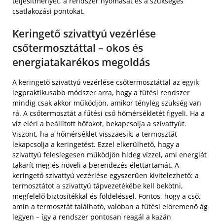
teljesítményét, a rendszer nyomását és a szükséges
csatlakozási pontokat.
Keringető szivattyú vezérlése
csőtermosztáttal – okos és
energiatakarékos megoldás
A keringető szivattyú vezérlése csőtermosztáttal az egyik
legpraktikusabb módszer arra, hogy a fűtési rendszer
mindig csak akkor működjön, amikor tényleg szükség van
rá. A csőtermosztát a fűtési cső hőmérsékletét figyeli. Ha a
víz eléri a beállított hőfokot, bekapcsolja a szivattyút.
Viszont, ha a hőmérséklet visszaesik, a termosztát
lekapcsolja a keringetést. Ezzel elkerülhető, hogy a
szivattyú feleslegesen működjön hideg vízzel, ami energiát
takarít meg és növeli a berendezés élettartamát. A
keringető szivattyú vezérlése egyszerűen kivitelezhető: a
termosztátot a szivattyú tápvezetékébe kell bekötni,
megfelelő biztosítékkal és földeléssel. Fontos, hogy a cső,
amin a termosztát található, valóban a fűtési előremenő ág
legyen – így a rendszer pontosan reagál a kazán