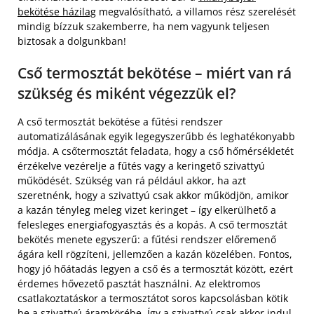
bekötése házilag
megvalósítható, a villamos rész szerelését
mindig bízzuk szakemberre, ha nem vagyunk teljesen
biztosak a dolgunkban!
Cső termosztát bekötése – miért van rá
szükség és miként végezzük el?
A cső termosztát bekötése a fűtési rendszer
automatizálásának egyik legegyszerűbb és leghatékonyabb
módja. A csőtermosztát feladata, hogy a cső hőmérsékletét
érzékelve vezérelje a fűtés vagy a keringető szivattyú
működését. Szükség van rá például akkor, ha azt
szeretnénk, hogy a szivattyú csak akkor működjön, amikor
a kazán tényleg meleg vizet keringet – így elkerülhető a
felesleges energiafogyasztás és a kopás. A cső termosztát
bekötés menete egyszerű: a fűtési rendszer előremenő
ágára kell rögzíteni, jellemzően a kazán közelében. Fontos,
hogy jó hőátadás legyen a cső és a termosztát között, ezért
érdemes hővezető pasztát használni. Az elektromos
csatlakoztatáskor a termosztátot soros kapcsolásban kötik
be a szivattyú áramkörébe. Így a szivattyú csak akkor indul