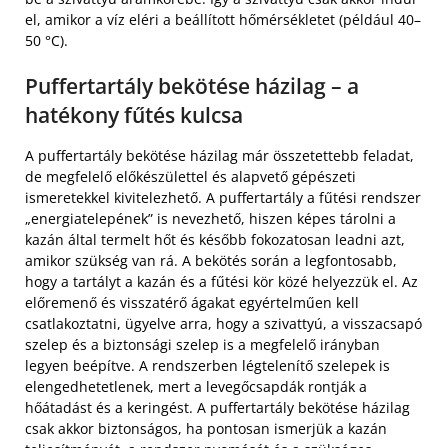
el, amikor a víz eléri a beállított hőmérsékletet (például 40–
50 °C).
Puffertartály bekötése házilag – a
hatékony fűtés kulcsa
A puffertartály bekötése házilag már összetettebb feladat,
de megfelelő előkészülettel és alapvető gépészeti
ismeretekkel kivitelezhető. A puffertartály a fűtési rendszer
„energiatelepének” is nevezhető, hiszen képes tárolni a
kazán által termelt hőt és később fokozatosan leadni azt,
amikor szükség van rá. A bekötés során a legfontosabb,
hogy a tartályt a kazán és a fűtési kör közé helyezzük el. Az
előremenő és visszatérő ágakat egyértelműen kell
csatlakoztatni, ügyelve arra, hogy a szivattyú, a visszacsapó
szelep és a biztonsági szelep is a megfelelő irányban
legyen beépítve. A rendszerben légtelenítő szelepek is
elengedhetetlenek, mert a levegőcsapdák rontják a
hőátadást és a keringést. A puffertartály bekötése házilag
csak akkor biztonságos, ha pontosan ismerjük a kazán