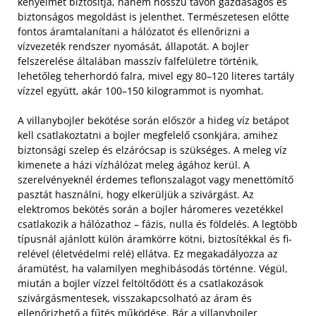
kényelmét biztosítja, hanem hosszú távon gazdaságos és
biztonságos megoldást is jelenthet. Természetesen előtte
fontos áramtalanítani a hálózatot és ellenőrizni a
vízvezeték rendszer nyomását, állapotát. A bojler
felszerelése általában masszív falfelületre történik,
lehetőleg teherhordó falra, mivel egy 80–120 literes tartály
vízzel együtt, akár 100–150 kilogrammot is nyomhat.
A villanybojler bekötése során először a hideg víz betápot
kell csatlakoztatni a bojler megfelelő csonkjára, amihez
biztonsági szelep és elzárócsap is szükséges. A meleg víz
kimenete a házi vízhálózat meleg ágához kerül. A
szerelvényeknél érdemes teflonszalagot vagy menettömítő
pasztát használni, hogy elkerüljük a szivárgást. Az
elektromos bekötés során a bojler háromeres vezetékkel
csatlakozik a hálózathoz – fázis, nulla és földelés. A legtöbb
típusnál ajánlott külön áramkörre kötni, biztosítékkal és fi-
relével (életvédelmi relé) ellátva. Ez megakadályozza az
áramütést, ha valamilyen meghibásodás történne. Végül,
miután a bojler vízzel feltöltődött és a csatlakozások
szivárgásmentesek, visszakapcsolható az áram és
ellenőrizhető a fűtés működése. Bár a
villanybojler