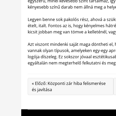
egyszerű, minél kevesebb színt tartalmaz, így
kényesebb színű darab nem állná meg a helyé
Legyen benne sok pakolós rész, ahová a szüks
ételt, italt. Fontos az is, hogy kényelmes hát
kicsit jobban meg van tömve a kelleténél, v
Azt viszont mindenki saját maga döntheti el, 
vannak olyan típusok, amelyeken egy-egy apró
logója díszeleg. Ez sokszor jóvaal esztétikusa
egyáltalán nem megterhelő felkutatni és megta
« Előző: Központi zár hiba felismerése
és javítása