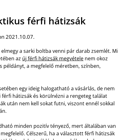
tikus férfi hátizsák
on 2021.10.07.
 elmegy a sarki boltba venni pár darab zsemlét. Mi
etében az
új férfi hátizsák megvétele
nem okoz
es példányt, a megfelelő méretben, színben,
setében egy ideig halogatható a vásárlás, de nem
ni férfi hátizsák és körülnézni a rengeteg találat
zsák után nem kell sokat futni, viszont ennél sokkal
án.
dható minden pozitív tényező, mert általában van
egfelelő. Célszerű, ha a választott férfi hátizsák