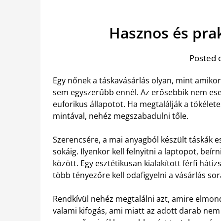
Hasznos és prak
Posted 
Egy nőnek a táskavásárlás olyan, mint amikor
sem egyszerűbb ennél. Az erősebbik nem es
euforikus állapotot. Ha megtalálják a tökélet
mintával, nehéz megszabadulni tőle.
Szerencsére, a mai anyagból készült táskák e
sokáig. Ilyenkor kell felnyitni a laptopot, beír
között. Egy esztétikusan kialakított férfi háti
több tényezőre kell odafigyelni a vásárlás sor
Rendkívül nehéz megtalálni azt, amire elmon
valami kifogás, ami miatt az adott darab nem m