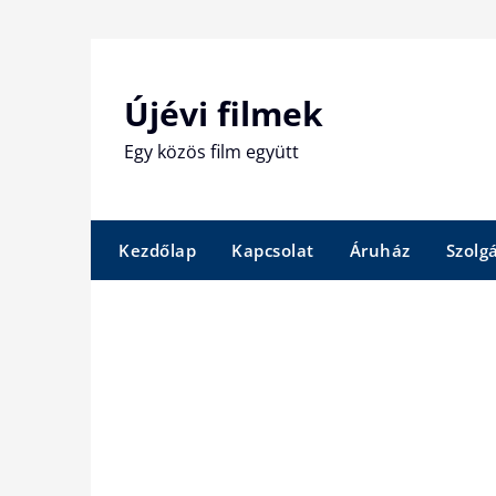
Skip
to
content
Újévi filmek
Egy közös film együtt
Kezdőlap
Kapcsolat
Áruház
Szolg