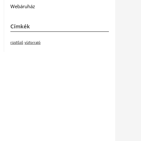
Webáruház
Címkék
rizsfőző
vízforraló