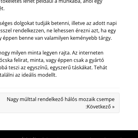
 tökéletes lehet például a munkába, ahol egy
t.
éges dolgokat tudják betenni, illetve az adott napi
résszel rendelkezzen, ne lehessen érezni azt, ha egy
agy éppen benne van valamilyen keményebb tárgy.
hogy milyen minta legyen rajta. Az interneten
cska felirat, minta, vagy éppen csak a gyártó
bbá teszi az egyszínű, egyszerű táskákat. Tehát
lálni az ideális modellt.
Nagy múlttal rendelkező hálós mozaik csempe
:Következő »