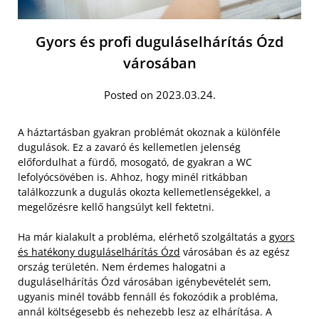
Gyors és profi duguláselhárítás Ózd
városában
Posted on 2023.03.24.
A háztartásban gyakran problémát okoznak a különféle
dugulások. Ez a zavaró és kellemetlen jelenség
előfordulhat a fürdő, mosogató, de gyakran a WC
lefolyócsövében is. Ahhoz, hogy minél ritkábban
találkozzunk a dugulás okozta kellemetlenségekkel, a
megelőzésre kellő hangsúlyt kell fektetni.
Ha már kialakult a probléma, elérhető szolgáltatás a
gyors
és hatékony duguláselhárítás Ózd
városában és az egész
ország területén. Nem érdemes halogatni a
duguláselhárítás Ózd városában igénybevételét sem,
ugyanis minél tovább fennáll és fokozódik a probléma,
annál költségesebb és nehezebb lesz az elhárítása. A