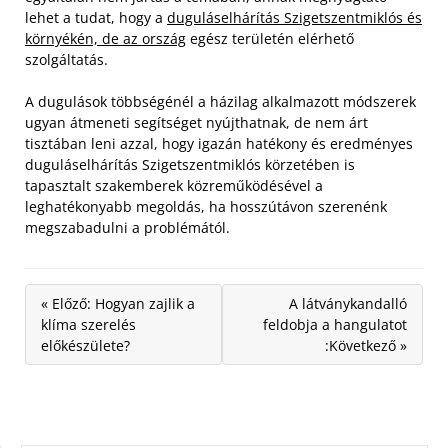
lehet a tudat, hogy a
duguláselhárítás Szigetszentmiklós és
környékén, de az ország
egész területén elérhető
szolgáltatás.
A dugulások többségénél a házilag alkalmazott módszerek
ugyan átmeneti segítséget nyújthatnak, de nem árt
tisztában leni azzal, hogy igazán hatékony és eredményes
duguláselhárítás Szigetszentmiklós körzetében is
tapasztalt szakemberek közreműködésével a
leghatékonyabb megoldás, ha hosszútávon szerenénk
megszabadulni a problémától.
« Előző: Hogyan zajlik a
A látványkandalló
klíma szerelés
feldobja a hangulatot
előkészülete?
:Következő »