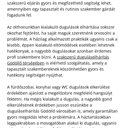
szakszerű eljárás gyors és megfizethető segítség lehet,
amennyiben egy tapasztalt és rutinos szakember gárdát
fogadunk fel.
Az otthonunkban kialakuló dugulások elhárítása sokszor
okozhat fejtörést, ha saját maguk szeretnénk orvosolni a
problémát. A házilag alkalmazott praktikák ugyanis csak a
kisebb, éppen kialakuló eltömődések esetében lehetnek
hatékonyak, a nagyobb dugulásokat azonban érdemes
profi szakembere bízni. A
szakszerű duguláselhárítás
Gödöllő térségében
is elérhető szolgáltatás, amely a
tapasztalt szakembereknek köszönhetően gyors és
hatékony segítséget nyújthat.
A fürdőszobai, konyhai vagy WC dugulások elkerülése
érdekében ajánlott a megelőzésre megfelelő hangsúlyt
fektetni. Ha mégis kialakult a dugulás, a nagyobb gond
elkerülésének érdekében jusson eszünkbe a
duguláselhárítás Gödöllő városában is, amely garantáltan
gyors megoldás lehet a problémára. A háztartásokban
leggyakrabban a mosogatóban alakul ki dugulás, ugyanis