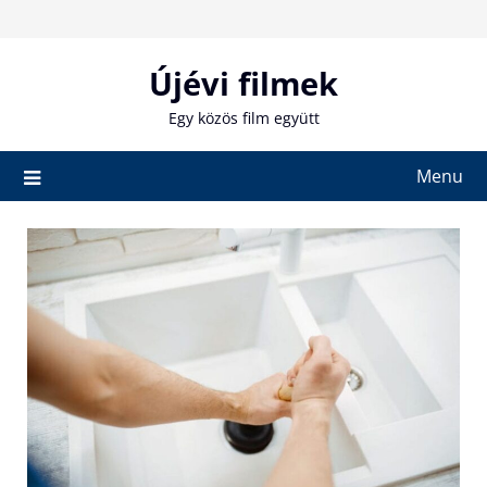
Skip
to
content
Újévi filmek
Egy közös film együtt
Menu