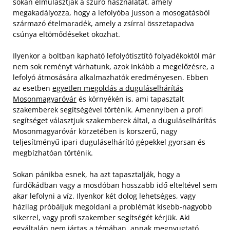
sokan elmulasztják a szűrő használatát, amely
megakadályozza, hogy a lefolyóba jusson a mosogatásból
származó ételmaradék, amely a zsírral összetapadva
csúnya eltömődéseket okozhat.
Ilyenkor a boltban kapható lefolyótisztító folyadékoktól már
nem sok reményt várhatunk, azok inkább a megelőzésre, a
lefolyó átmosására alkalmazhatók eredményesen. Ebben
az esetben
egyetlen megoldás a duguláselhárítás
Mosonmagyaróvár
és környékén is, ami tapasztalt
szakemberek segítségével történik. Amennyiben a profi
segítséget választjuk szakemberek által, a duguláselhárítás
Mosonmagyaróvár körzetében is korszerű, nagy
teljesítményű ipari duguláselhárító gépekkel gyorsan és
megbízhatóan történik.
Sokan pánikba esnek, ha azt tapasztalják, hogy a
fürdőkádban vagy a mosdóban hosszabb idő elteltével sem
akar lefolyni a víz. Ilyenkor két dolog lehetséges, vagy
házilag próbáljuk megoldani a problémát kisebb-nagyobb
sikerrel, vagy profi szakember segítségét kérjük. Aki
egyáltalán nem jártas a témában, annak megnyugtató