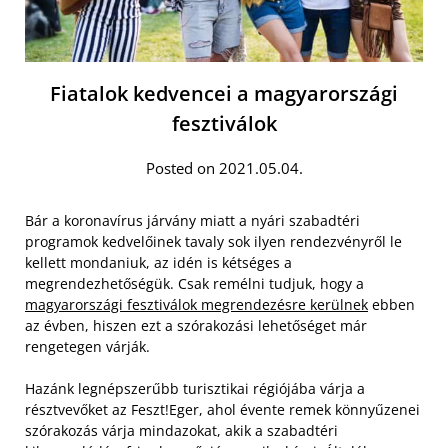
Fiatalok kedvencei a magyarországi
fesztiválok
Posted on 2021.05.04.
Bár a koronavírus járvány miatt a nyári szabadtéri
programok kedvelőinek tavaly sok ilyen rendezvényről le
kellett mondaniuk, az idén is kétséges a
megrendezhetőségük. Csak remélni tudjuk, hogy a
magyarországi fesztiválok megrendezésre kerülnek
ebben
az évben, hiszen ezt a szórakozási lehetőséget már
rengetegen várják.
Hazánk legnépszerűbb turisztikai régiójába várja a
résztvevőket az Feszt!Eger, ahol évente remek könnyűzenei
szórakozás várja mindazokat, akik a szabadtéri