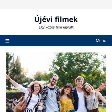
Skip
to
content
Újévi filmek
Egy közös film együtt
Menu