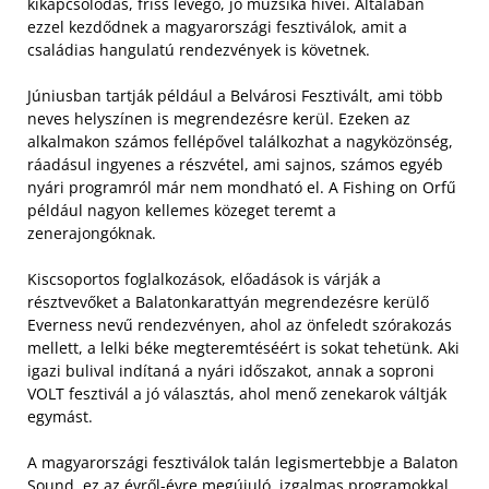
kikapcsolódás, friss levegő, jó muzsika hívei. Általában
ezzel kezdődnek a magyarországi fesztiválok, amit a
családias hangulatú rendezvények is követnek.
Júniusban tartják például a Belvárosi Fesztivált, ami több
neves helyszínen is megrendezésre kerül. Ezeken az
alkalmakon számos fellépővel találkozhat a nagyközönség,
ráadásul ingyenes a részvétel, ami sajnos, számos egyéb
nyári programról már nem mondható el. A Fishing on Orfű
például nagyon kellemes közeget teremt a
zenerajongóknak.
Kiscsoportos foglalkozások, előadások is várják a
résztvevőket a Balatonkarattyán megrendezésre kerülő
Everness nevű rendezvényen, ahol az önfeledt szórakozás
mellett, a lelki béke megteremtéséért is sokat tehetünk. Aki
igazi bulival indítaná a nyári időszakot, annak a soproni
VOLT fesztivál a jó választás, ahol menő zenekarok váltják
egymást.
A magyarországi fesztiválok talán legismertebbje a Balaton
Sound, ez az évről-évre megújuló, izgalmas programokkal