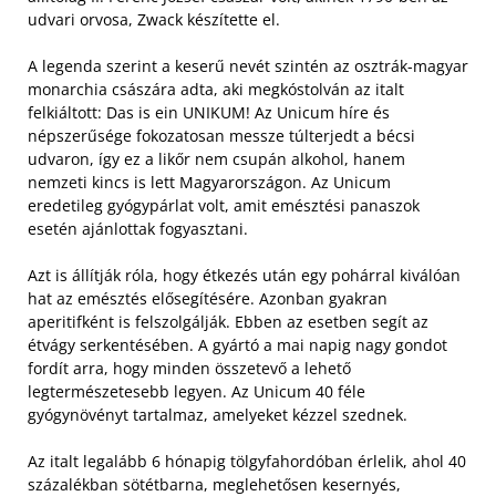
udvari orvosa, Zwack készítette el.
A legenda szerint a keserű nevét szintén az osztrák-magyar
monarchia császára adta, aki megkóstolván az italt
felkiáltott: Das is ein UNIKUM! Az Unicum híre és
népszerűsége fokozatosan messze túlterjedt a bécsi
udvaron, így ez a likőr nem csupán alkohol, hanem
nemzeti kincs is lett Magyarországon. Az Unicum
eredetileg gyógypárlat volt, amit emésztési panaszok
esetén ajánlottak fogyasztani.
Azt is állítják róla, hogy étkezés után egy pohárral kiválóan
hat az emésztés elősegítésére. Azonban gyakran
aperitifként is felszolgálják. Ebben az esetben segít az
étvágy serkentésében. A gyártó a mai napig nagy gondot
fordít arra, hogy minden összetevő a lehető
legtermészetesebb legyen. Az Unicum 40 féle
gyógynövényt tartalmaz, amelyeket kézzel szednek.
Az italt legalább 6 hónapig tölgyfahordóban érlelik, ahol 40
százalékban sötétbarna, meglehetősen kesernyés,