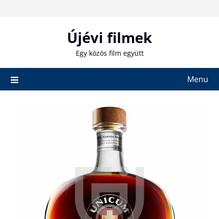
Skip
to
content
Újévi filmek
Egy közös film együtt
Menu