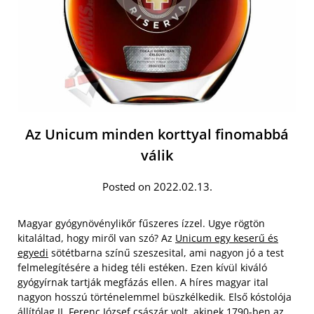
Az Unicum minden korttyal finomabbá
válik
Posted on 2022.02.13.
Magyar gyógynövénylikőr fűszeres ízzel. Ugye rögtön
kitaláltad, hogy miről van szó? Az
Unicum egy keserű és
egyedi
sötétbarna színű szeszesital, ami nagyon jó a test
felmelegítésére a hideg téli estéken. Ezen kívül kiváló
gyógyírnak tartják megfázás ellen. A híres magyar ital
nagyon hosszú történelemmel büszkélkedik. Első kóstolója
állítólag II. Ferenc József császár volt, akinek 1790-ben az