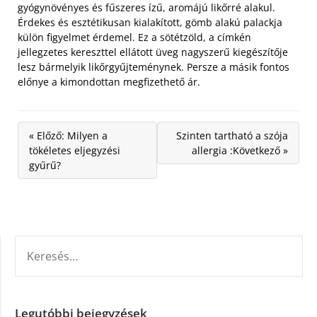
gyógynövényes és fűszeres ízű, aromájú likőrré alakul.
Érdekes és esztétikusan kialakított, gömb alakú palackja
külön figyelmet érdemel. Ez a sötétzöld, a címkén
jellegzetes kereszttel ellátott üveg nagyszerű kiegészítője
lesz bármelyik likőrgyűjteménynek. Persze a másik fontos
előnye a kimondottan megfizethető ár.
« Előző: Milyen a
Szinten tartható a szója
tökéletes eljegyzési
allergia :Következő »
gyűrű?
KERESÉS:
Legutóbbi bejegyzések