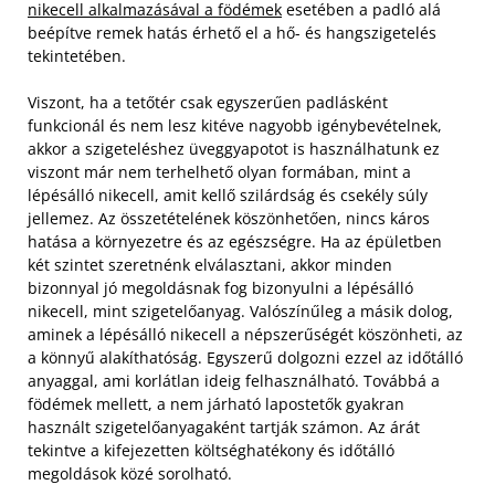
nikecell alkalmazásával a födémek
esetében a padló alá
beépítve remek hatás érhető el a hő- és hangszigetelés
tekintetében.
Viszont, ha a tetőtér csak egyszerűen padlásként
funkcionál és nem lesz kitéve nagyobb igénybevételnek,
akkor a szigeteléshez üveggyapotot is használhatunk ez
viszont már nem terhelhető olyan formában, mint a
lépésálló nikecell, amit kellő szilárdság és csekély súly
jellemez. Az összetételének köszönhetően, nincs káros
hatása a környezetre és az egészségre. Ha az épületben
két szintet szeretnénk elválasztani, akkor minden
bizonnyal jó megoldásnak fog bizonyulni a lépésálló
nikecell, mint szigetelőanyag. Valószínűleg a másik dolog,
aminek a lépésálló nikecell a népszerűségét köszönheti, az
a könnyű alakíthatóság. Egyszerű dolgozni ezzel az időtálló
anyaggal, ami korlátlan ideig felhasználható. Továbbá a
födémek mellett, a nem járható lapostetők gyakran
használt szigetelőanyagaként tartják számon. Az árát
tekintve a kifejezetten költséghatékony és időtálló
megoldások közé sorolható.