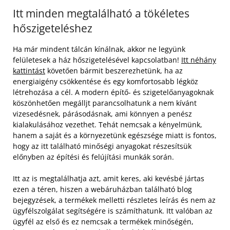
Itt minden megtalálható a tökéletes
hőszigeteléshez
Ha már mindent tálcán kínálnak, akkor ne legyünk
felületesek a ház hőszigetelésével kapcsolatban!
Itt néhány
kattintást
követően bármit beszerezhetünk, ha az
energiaigény csökkentése és egy komfortosabb légköz
létrehozása a cél. A modern építő- és szigetelőanyagoknak
köszönhetően megálljt parancsolhatunk a nem kívánt
vizesedésnek, párásodásnak, ami könnyen a penész
kialakulásához vezethet. Tehát nemcsak a kényelmünk,
hanem a saját és a környezetünk egészsége miatt is fontos,
hogy az itt található minőségi anyagokat részesítsük
előnyben az építési és felújítási munkák során.
Itt az is megtalálhatja azt, amit keres, aki kevésbé jártas
ezen a téren, hiszen a webáruházban található blog
bejegyzések, a termékek melletti részletes leírás és nem az
ügyfélszolgálat segítségére is számíthatunk. Itt valóban az
ügyfél az első és ez nemcsak a termékek minőségén,