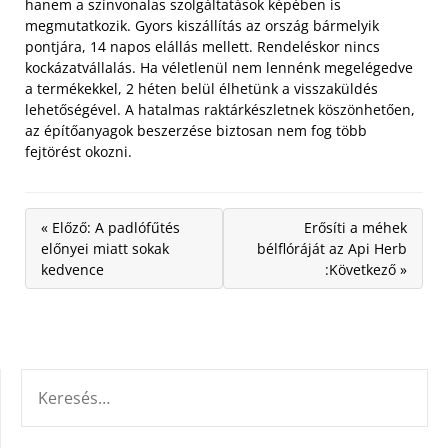
hanem a színvonalas szolgáltatások képében is
megmutatkozik. Gyors kiszállítás az ország bármelyik
pontjára, 14 napos elállás mellett. Rendeléskor nincs
kockázatvállalás. Ha véletlenül nem lennénk megelégedve
a termékekkel, 2 héten belül élhetünk a visszaküldés
lehetőségével. A hatalmas raktárkészletnek köszönhetően,
az építőanyagok beszerzése biztosan nem fog több
fejtörést okozni.
« Előző: A padlófűtés
Erősíti a méhek
előnyei miatt sokak
bélflóráját az Api Herb
kedvence
:Következő »
KERESÉS: