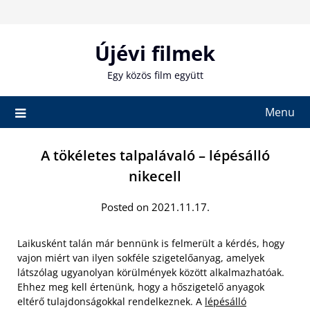
Skip
to
content
Újévi filmek
Egy közös film együtt
Menu
A tökéletes talpalávaló – lépésálló
nikecell
Posted on 2021.11.17.
Laikusként talán már bennünk is felmerült a kérdés, hogy
vajon miért van ilyen sokféle szigetelőanyag, amelyek
látszólag ugyanolyan körülmények között alkalmazhatóak.
Ehhez meg kell értenünk, hogy a hőszigetelő anyagok
eltérő tulajdonságokkal rendelkeznek. A
lépésálló