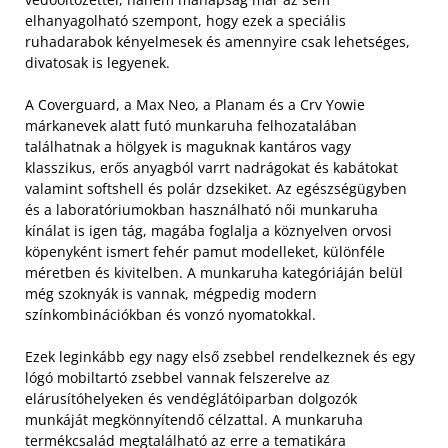
elhanyagolható szempont, hogy ezek a speciális
ruhadarabok kényelmesek és amennyire csak lehetséges,
divatosak is legyenek.
A Coverguard, a Max Neo, a Planam és a Crv Yowie
márkanevek alatt futó munkaruha felhozatalában
találhatnak a hölgyek is maguknak kantáros vagy
klasszikus, erős anyagból varrt nadrágokat és kabátokat
valamint softshell és polár dzsekiket. Az egészségügyben
és a laboratóriumokban használható női munkaruha
kínálat is igen tág, magába foglalja a köznyelven orvosi
köpenyként ismert fehér pamut modelleket, különféle
méretben és kivitelben. A munkaruha kategóriáján belül
még szoknyák is vannak, mégpedig modern
színkombinációkban és vonzó nyomatokkal.
Ezek leginkább egy nagy első zsebbel rendelkeznek és egy
lógó mobiltartó zsebbel vannak felszerelve az
elárusítóhelyeken és vendéglátóiparban dolgozók
munkáját megkönnyítendő célzattal. A munkaruha
termékcsalád megtalálható az erre a tematikára