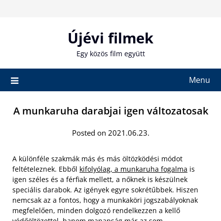
Skip
to
content
Újévi filmek
Egy közös film együtt
Menu
A munkaruha darabjai igen változatosak
Posted on 2021.06.23.
A különféle szakmák más és más öltözködési módot
feltételeznek. Ebből
kifolyólag, a munkaruha fogalma
is
igen széles és a férfiak mellett, a nőknek is készülnek
speciális darabok. Az igények egyre sokrétűbbek. Hiszen
nemcsak az a fontos, hogy a munkaköri jogszabályoknak
megfelelően, minden dolgozó rendelkezzen a kellő
védőöltözettel, hanem manapság már az sem