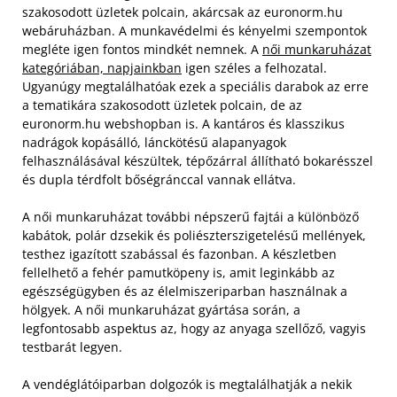
szakosodott üzletek polcain, akárcsak az euronorm.hu
webáruházban. A munkavédelmi és kényelmi szempontok
megléte igen fontos mindkét nemnek.
A
női munkaruházat
kategóriában, napjainkban
igen széles a felhozatal.
Ugyanúgy megtalálhatóak ezek a speciális darabok az erre
a tematikára szakosodott üzletek polcain, de az
euronorm.hu webshopban is. A kantáros és klasszikus
nadrágok kopásálló, lánckötésű alapanyagok
felhasználásával készültek, tépőzárral állítható bokarésszel
és dupla térdfolt bőségránccal vannak ellátva.
A női munkaruházat további népszerű fajtái a különböző
kabátok, polár dzsekik és poliészterszigetelésű mellények,
testhez igazított szabással és fazonban. A készletben
fellelhető a fehér pamutköpeny is, amit leginkább az
egészségügyben és az élelmiszeriparban használnak a
hölgyek. A női munkaruházat gyártása során, a
legfontosabb aspektus az, hogy az anyaga szellőző, vagyis
testbarát legyen.
A vendéglátóiparban dolgozók is megtalálhatják a nekik