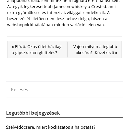
állapotának hála, semmihez nem fogható érett hatást kelt.
Az egyik legkeresettebb Jameson whiskey a Crested, ami
extra gyümölcsös és intenzív ízvilággal rendelkezik. A
beszerzését illetően nem lesz nehéz dolga, hiszen a
webshopok kínálatában minden variáció jelen van.
« Előző: Okos ötlet házilag
Vajon milyen a legjobb
a gipszkarton glettelés?
okosóra? :Következő »
KERESÉS:
Legutóbbi bejegyzések
Szélvédőcsere, miért kockázatos a halogatás?