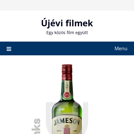
Skip
to
content
Újévi filmek
Egy közös film együtt
Menu