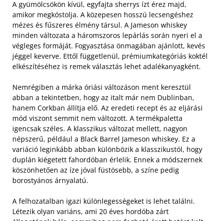
A gyümölcsökön kívül, egyfajta sherrys ízt érez majd,
amikor megkóstolja. A közepesen hosszú lecsengéshez
mézes és fűszeres élmény társul. A Jameson whiskey
minden változata a háromszoros lepárlás során nyeri el a
végleges formáját. Fogyasztása önmagában ajánlott, kevés
jéggel keverve. Ettől függetlenül, prémiumkategóriás koktél
elkészítéséhez is remek választás lehet adalékanyagként.
Nemrégiben a márka óriási változáson ment keresztül
abban a tekintetben, hogy az italt már nem Dublinban,
hanem Corkban állítja elő. Az eredeti recept és az eljárási
mód viszont semmit nem változott. A termékpaletta
igencsak széles. A klasszikus változat mellett, nagyon
népszerű, például a Black Barrel Jameson whiskey. Ez a
variáció leginkább abban különbözik a klasszikustól, hogy
duplán kiégetett fahordóban érlelik. Ennek a módszernek
köszönhetően az íze jóval füstösebb, a színe pedig
borostyános árnyalatú.
A felhozatalban igazi különlegességeket is lehet találni.
Létezik olyan variáns, ami 20 éves hordóba zárt