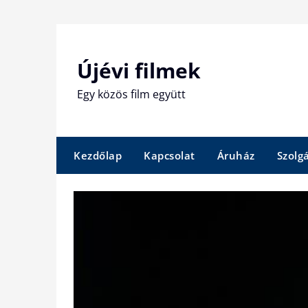
Skip
to
content
Újévi filmek
Egy közös film együtt
Kezdőlap
Kapcsolat
Áruház
Szolg