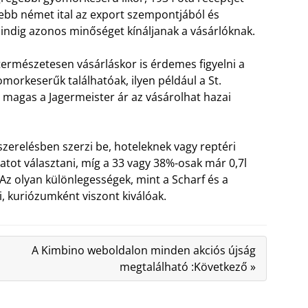
resebb német ital az export szempontjából és
mindig azonos minőséget kínáljanak a vásárlóknak.
ermészetesen vásárláskor is érdemes figyelni a
rkeserűk találhatóak, ilyen például a St.
 magas a Jagermeister ár az vásárolhat hazai
iszerelésben szerzi be, hoteleknek vagy reptéri
tozatot választani, míg a 33 vagy 38%-osak már 0,7l
. Az olyan különlegességek, mint a Scharf és a
, kuriózumként viszont kiválóak.
A Kimbino weboldalon minden akciós újság
megtalálható :Következő »