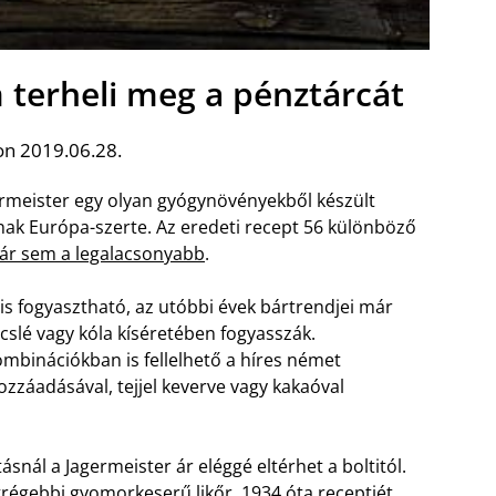
 terheli meg a pénztárcát
on 2019.06.28.
germeister egy olyan gyógynövényekből készült
nak Európa-szerte. Az eredeti recept 56 különböző
 ár sem a legalacsonyabb
.
is fogyasztható, az utóbbi évek bártrendjei már
ncslé vagy kóla kíséretében fogyasszák.
mbinációkban is fellelhető a híres német
ozzáadásával, tejjel keverve vagy kakaóval
snál a Jagermeister ár eléggé eltérhet a boltitól.
egrégebbi gyomorkeserű likőr, 1934 óta receptjét