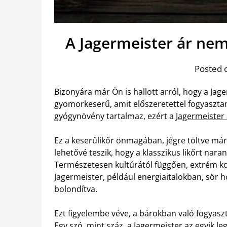
A Jagermeister ár nem
Posted 
Bizonyára már Ön is hallott arról, hogy a Ja
gyomorkeserű, amit előszeretettel fogyaszta
gyógynövény tartalmaz, ezért a
Jagermeister
Ez a keserűlikőr önmagában, jégre töltve már
lehetővé teszik, hogy a klasszikus likőrt nara
Természetesen kultúrától függően, extrém ko
Jagermeister, például energiaitalokban, sör h
bolondítva.
Ezt figyelembe véve, a bárokban való fogyasztá
Egy szó, mint száz, a Jagermeister az egyik l