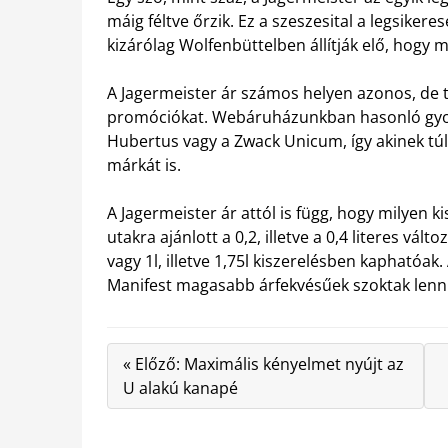
máig féltve őrzik. Ez a szeszesital a legsike
kizárólag Wolfenbüttelben állítják elő, hogy 
A Jagermeister ár számos helyen azonos, de t
promóciókat. Webáruházunkban hasonló gyomo
Hubertus vagy a Zwack Unicum, így akinek túl
márkát is.
A Jagermeister ár attól is függ, hogy milyen k
utakra ajánlott a 0,2, illetve a 0,4 literes vál
vagy 1l, illetve 1,75l kiszerelésben kaphatóak
Manifest magasabb árfekvésűek szoktak lenni
« Előző: Maximális kényelmet nyújt az
U alakú kanapé