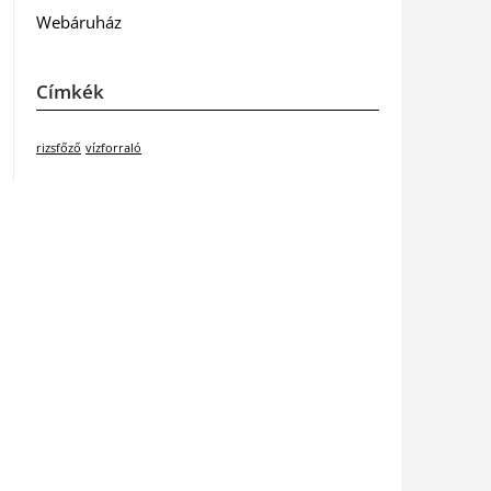
Webáruház
Címkék
rizsfőző
vízforraló