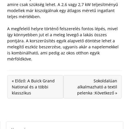
amire csak szükség lehet. A 2,6 vagy 2,7 kW teljesítményű
modellek már kiszolgálnak egy átlagos méretű ingatlant
teljes mértékben.
A megfelelő helyre történő felszerelés fontos lépés, mivel
így könnyebben jut el a meleg levegő a lakás összes
pontjára. A korszerűsítés egyik alapvető döntése lehet a
melegítő eszköz beszerzése, ugyanis akár a napelemekkel
is kombinálható, ami pedig az okos otthon egyik
mérföldköve.
« Előző: A Buick Grand
Sokoldalúan
National és a többi
alkalmazható a textil
klasszikus
pelenka :Következő »
KERESÉS: