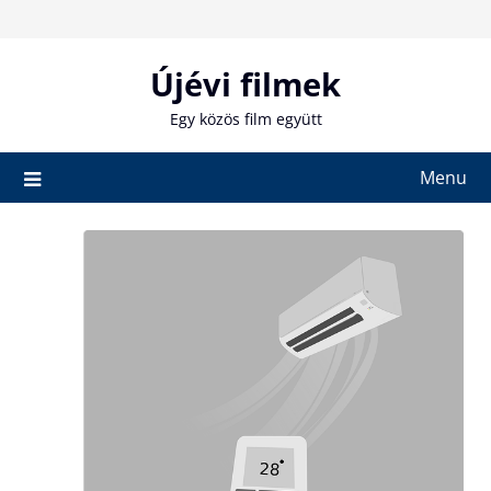
Skip
to
content
Újévi filmek
Egy közös film együtt
Menu