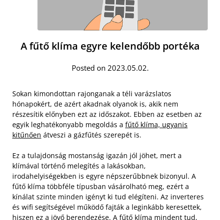
A fűtő klíma egyre kelendőbb portéka
Posted on 2023.05.02.
Sokan kimondottan rajonganak a téli varázslatos
hónapokért, de azért akadnak olyanok is, akik nem
részesítik előnyben ezt az időszakot. Ebben az esetben az
egyik leghatékonyabb megoldás a
fűtő klíma, ugyanis
kitűnően
átveszi a gázfűtés szerepét is.
Ez a tulajdonság mostanság igazán jól jöhet, mert a
klímával történő melegítés a lakásokban,
irodahelyiségekben is egyre népszerűbbnek bizonyul. A
fűtő klíma többféle típusban vásárolható meg, ezért a
kínálat szinte minden igényt ki tud elégíteni.
Az inverteres
és wifi segítségével működő fajták a leginkább keresettek,
hiszen ez a jövő berendezése. A fűtő klíma mindent tud,