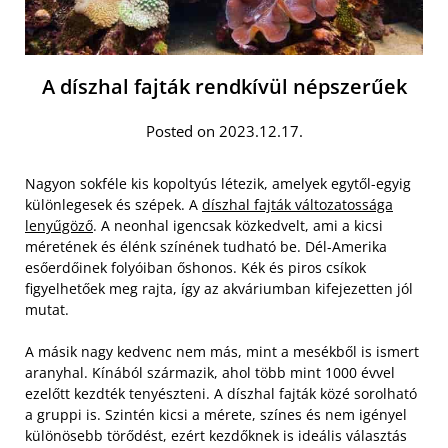
A díszhal fajták rendkívül népszerűek
Posted on 2023.12.17.
Nagyon sokféle kis kopoltyús létezik, amelyek egytől-egyig
különlegesek és szépek. A
díszhal fajták változatossága
lenyűgöző
. A neonhal igencsak közkedvelt, ami a kicsi
méretének és élénk színének tudható be. Dél-Amerika
esőerdőinek folyóiban őshonos. Kék és piros csíkok
figyelhetőek meg rajta, így az akváriumban kifejezetten jól
mutat.
A másik nagy kedvenc nem más, mint a mesékből is ismert
aranyhal. Kínából származik, ahol több mint 1000 évvel
ezelőtt kezdték tenyészteni. A díszhal fajták közé sorolható
a gruppi is. Szintén kicsi a mérete, színes és nem igényel
különösebb törődést, ezért kezdőknek is ideális választás