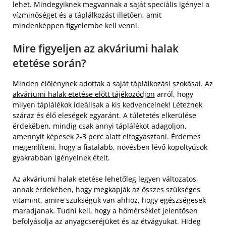
lehet. Mindegyiknek megvannak a saját speciális igényei a
vízminőséget és a táplálkozást illetően, amit
mindenképpen figyelembe kell venni.
Mire figyeljen az akváriumi halak
etetése során?
Minden élőlénynek adottak a saját táplálkozási szokásai. Az
akváriumi halak etetése előtt tájékozódjon
arról, hogy
milyen táplálékok ideálisak a kis kedvenceinek! Léteznek
száraz és élő eleségek egyaránt. A túletetés elkerülése
érdekében, mindig csak annyi táplálékot adagoljon,
amennyit képesek 2-3 perc alatt elfogyasztani. Érdemes
megemlíteni, hogy a fiatalabb, növésben lévő kopoltyúsok
gyakrabban igényelnek ételt.
Az akváriumi halak etetése lehetőleg legyen változatos,
annak érdekében, hogy megkapják az összes szükséges
vitamint, amire szükségük van ahhoz, hogy egészségesek
maradjanak. Tudni kell, hogy a hőmérséklet jelentősen
befolyásolja az anyagcseréjüket és az étvágyukat. Hideg