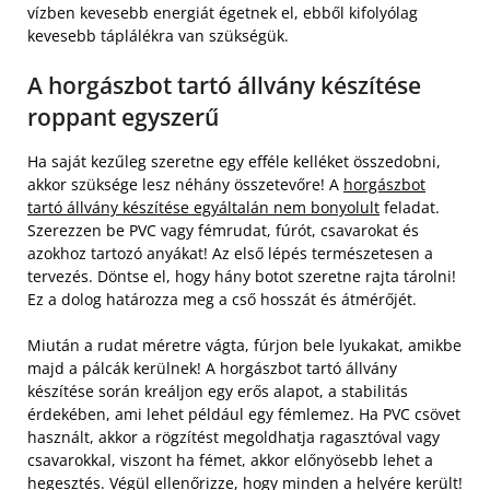
vízben kevesebb energiát égetnek el, ebből kifolyólag
kevesebb táplálékra van szükségük.
A horgászbot tartó állvány készítése
roppant egyszerű
Ha saját kezűleg szeretne egy efféle kelléket összedobni,
akkor szüksége lesz néhány összetevőre! A
horgászbot
tartó állvány készítése egyáltalán nem bonyolult
feladat.
Szerezzen be PVC vagy fémrudat, fúrót, csavarokat és
azokhoz tartozó anyákat! Az első lépés természetesen a
tervezés. Döntse el, hogy hány botot szeretne rajta tárolni!
Ez a dolog határozza meg a cső hosszát és átmérőjét.
Miután a rudat méretre vágta, fúrjon bele lyukakat, amikbe
majd a pálcák kerülnek! A horgászbot tartó állvány
készítése során kreáljon egy erős alapot, a stabilitás
érdekében, ami lehet például egy fémlemez. Ha PVC csövet
használt, akkor a rögzítést megoldhatja ragasztóval vagy
csavarokkal, viszont ha fémet, akkor előnyösebb lehet a
hegesztés. Végül ellenőrizze, hogy minden a helyére került!