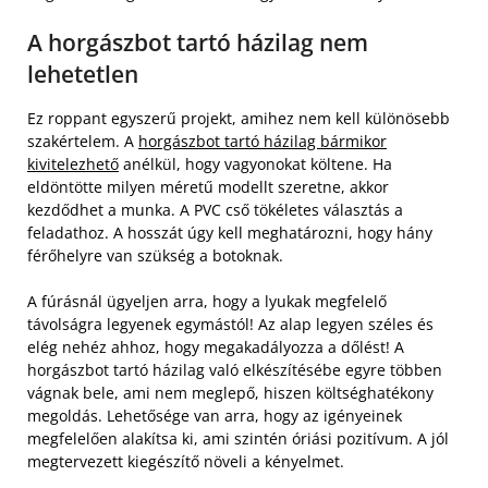
A horgászbot tartó házilag nem
lehetetlen
Ez roppant egyszerű projekt, amihez nem kell különösebb
szakértelem. A
horgászbot tartó házilag bármikor
kivitelezhető
anélkül, hogy vagyonokat költene. Ha
eldöntötte milyen méretű modellt szeretne, akkor
kezdődhet a munka. A PVC cső tökéletes választás a
feladathoz. A hosszát úgy kell meghatározni, hogy hány
férőhelyre van szükség a botoknak.
A fúrásnál ügyeljen arra, hogy a lyukak megfelelő
távolságra legyenek egymástól! Az alap legyen széles és
elég nehéz ahhoz, hogy megakadályozza a dőlést! A
horgászbot tartó házilag való elkészítésébe egyre többen
vágnak bele, ami nem meglepő, hiszen költséghatékony
megoldás. Lehetősége van arra, hogy az igényeinek
megfelelően alakítsa ki, ami szintén óriási pozitívum. A jól
megtervezett kiegészítő növeli a kényelmet.