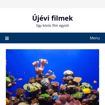
Skip
to
content
Újévi filmek
Egy közös film együtt
Menu