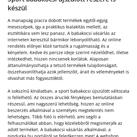
készül
A manapság piacra dobott termékek egytől-egyig
meseszépek, így a praktikus kialakítás mellett, az
esztétikára sem lesz panasz. A babakocsi vásárlás az
interneten keresztül bármikor lebonyolítható. Az online
rendelés előnyei közé tartozik a rugalmasság és a
kényelem. Kedve és persze ideje szerint nézelődhet, illetve
intézkedhet, hiszen nincsenek korlátok. Alaposan
áttanulmányozhatja a tetsző termékek tulajdonságait,
összehasonlíthatja azok jellemzőit, árait és véleményeket is
olvashat más fogyasztóktól.
A sokszínű kínálatban, a sport babakocsi újszülött változata
is fellelhető. Az összes árucikk fényképes bemutatásban
részesül, ami nagyszerű lehetőség, hiszen az online
beszerzés alkalmával a személyes megtekintés nem
lehetséges. Több fotó is elérhető, ami segíti a
felhasználókat abban, hogy közelebbről megismerjék az
adott terméket. A babakocsi vásárlás alkalmával, a
pindurka.hu portálról se feledkezzen meg! A webshop