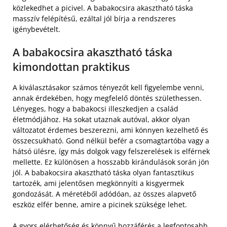
közlekedhet a picivel. A babakocsira akasztható táska
masszív felépítésű, ezáltal jól bírja a rendszeres
igénybevételt.
A babakocsira akasztható táska
kimondottan praktikus
A kiválasztásakor számos tényezőt kell figyelembe venni,
annak érdekében, hogy megfelelő döntés születhessen.
Lényeges, hogy a babakocsi illeszkedjen a család
életmódjához. Ha sokat utaznak autóval, akkor olyan
változatot érdemes beszerezni, ami könnyen kezelhető és
összecsukható. Gond nélkül befér a csomagtartóba vagy a
hátsó ülésre, így más dolgok vagy felszerelések is elférnek
mellette. Ez különösen a hosszabb kirándulások során jön
jól. A babakocsira akasztható táska olyan fantasztikus
tartozék, ami jelentősen megkönnyíti a kisgyermek
gondozását. A méretéből adódóan, az összes alapvető
eszköz elfér benne, amire a picinek szüksége lehet.
A gyors elérhetőség és könnyű hozzáférés a legfontosabb