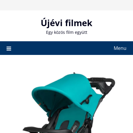
Skip
to
content
Újévi filmek
Egy közös film együtt
Menu