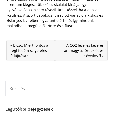
prémium kiegészítők széles skáláját kínálja, így
nyilvánvalóan Ön sem távozik üres kézzel, ha alaposan
körülnéz. A sport babakocsi újszülött variációja kisfiús és
kislányos kivitelben egyaránt elérhető, így mindenki
ráakadhat a megfelelő színre és stílusra.
« Előző: Miért fontos a
A CO2 lézeres kezelés
régi födém szigetelés
iránt nagy az érdeklődés
felújítása?
:Következő »
KERESÉS:
Legutóbbi bejegyzések