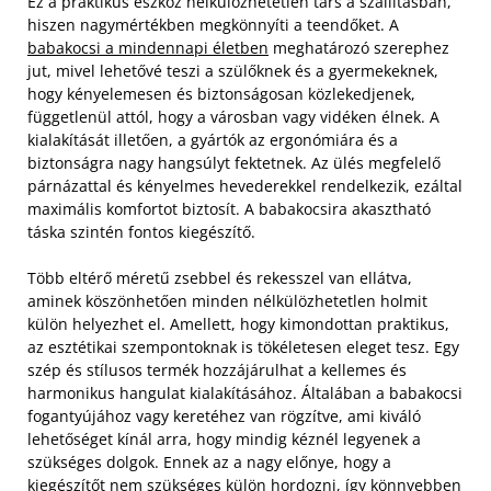
Ez a praktikus eszköz nélkülözhetetlen társ a szállításban,
hiszen nagymértékben megkönnyíti a teendőket. A
babakocsi a mindennapi életben
meghatározó szerephez
jut, mivel lehetővé teszi a szülőknek és a gyermekeknek,
hogy kényelemesen és biztonságosan közlekedjenek,
függetlenül attól, hogy a városban vagy vidéken élnek. A
kialakítását illetően, a gyártók az ergonómiára és a
biztonságra nagy hangsúlyt fektetnek. Az ülés megfelelő
párnázattal és kényelmes hevederekkel rendelkezik, ezáltal
maximális komfortot biztosít. A babakocsira akasztható
táska szintén fontos kiegészítő.
Több eltérő méretű zsebbel és rekesszel van ellátva,
aminek köszönhetően minden nélkülözhetetlen holmit
külön helyezhet el. Amellett, hogy kimondottan praktikus,
az esztétikai szempontoknak is tökéletesen eleget tesz. Egy
szép és stílusos termék hozzájárulhat a kellemes és
harmonikus hangulat kialakításához. Általában a babakocsi
fogantyújához vagy keretéhez van rögzítve, ami kiváló
lehetőséget kínál arra, hogy mindig kéznél legyenek a
szükséges dolgok. Ennek az a nagy előnye, hogy a
kiegészítőt nem szükséges külön hordozni, így könnyebben