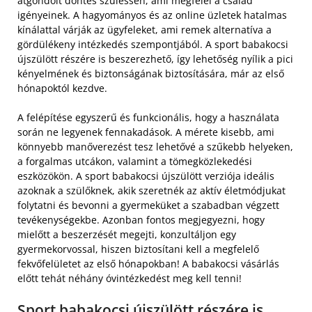
átgondolt döntés szülessen, ami megfelel a család
igényeinek. A hagyományos és az online üzletek hatalmas
kínálattal várják az ügyfeleket, ami remek alternatíva a
gördülékeny intézkedés szempontjából. A sport babakocsi
újszülött részére is beszerezhető, így lehetőség nyílik a pici
kényelmének és biztonságának biztosítására, már az első
hónapoktól kezdve.
A felépítése egyszerű és funkcionális, hogy a használata
során ne legyenek fennakadások. A mérete kisebb, ami
könnyebb manőverezést tesz lehetővé a szűkebb helyeken,
a forgalmas utcákon, valamint a tömegközlekedési
eszközökön. A sport babakocsi újszülött verziója ideális
azoknak a szülőknek, akik szeretnék az aktív életmódjukat
folytatni és bevonni a gyermeküket a szabadban végzett
tevékenységekbe. Azonban fontos megjegyezni, hogy
mielőtt a beszerzését megejti, konzultáljon egy
gyermekorvossal, hiszen biztosítani kell a megfelelő
fekvőfelületet az első hónapokban! A babakocsi vásárlás
előtt tehát néhány óvintézkedést meg kell tenni!
Sport babakocsi újszülött részére is