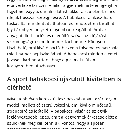
előnyei közé tartozik. Amikor a gyermek hirtelen igényli a
figyelmet vagy azonnali ellátást, akkor a szülőknek nincs
idejük hosszas keresgélésre. A babakocsira akasztható
táska által mindent átláthatóan és rendezetten tárolhat,
így bármilyen helyzetre nyomban reagálhat. Ami az
anyagát illeti, tartós és ellenálló, szóval az időjárási
viszontagságok sem tehetnek kárt benne. Könnyen
tisztítható, ami kiváló opció, hiszen a folyamatos használat
miatt hamar bepiszkolódhat. A babakocsi minden elemét
javasolt karbantartani, hogy a pici makulátlan
környezetben utazhasson.
A sport babakocsi újszülött kivitelben is
elérhető
Mivel több éven keresztül lesz használatban, ezért olyan
modell mellett célszerű voksolni, ami kiváló minőségű,
strapabíró és időtálló. A
babakocsi vásárlás az egyik
leglényegesebb
lépés, amit a kisgyermek érkezése előtt a
szülőknek meg kell tenniük. Fontos, hogy alaposan